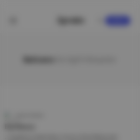
KAYDOL
Baticano
ile ilgili hikayeler
Aposto Gündem
Bad Bunny
🎶 Geçtiğimiz ay Nadie Sabe Lo Que Va a Pasar Mañana adını