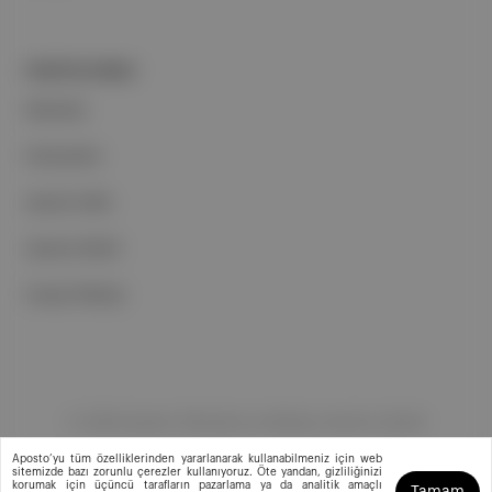
PORTFOLYUMUZ
Markalar
Podcastler
Aposto Web
Aposto Mobil
Sosyal Medya
©
2026
Aposto Teknoloji ve Medya Anonim Şirketi
Aposto’yu tüm özelliklerinden yararlanarak kullanabilmeniz için web
sitemizde bazı zorunlu çerezler kullanıyoruz. Öte yandan, gizliliğinizi
korumak için üçüncü tarafların pazarlama ya da analitik amaçlı
Tamam