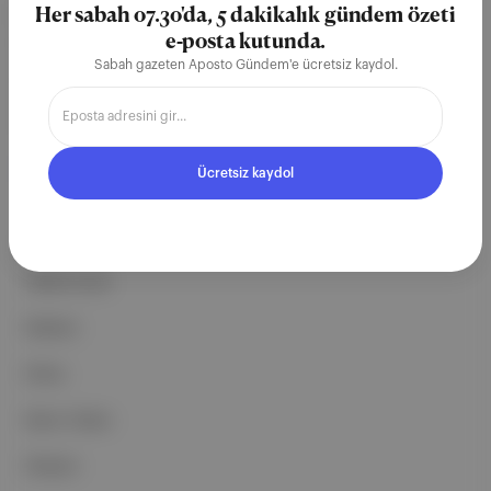
partnerliklerimizle berrak, tatmin
Her sabah 07.30'da, 5 dakikalık gündem özeti
edici, heyecan verici bir bilgi
e-posta kutunda.
Sabah gazeten Aposto Gündem'e ücretsiz kaydol.
ekosistemi geleceği için
çalışıyoruz.
Ücretsiz Kaydol →
Ücretsiz kaydol
ŞİRKETİMİZ
Hakkımızda
Reklam
Ethos
Basın Odası
İletişim