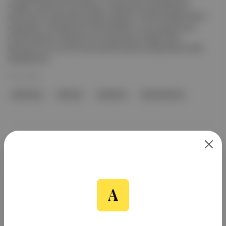
verdiği 3. albümünü yayımlayan , albümde yer alan Baticano
şarkısı için bir video klip yayınladı. Detaylar: Yönetmenliğini Stillz’in
yaptığı klip, 100 yıllık korku filmi Nosferatu ’ya bir saygı duruşu
olarak hazırlandı. Bad Bunny’nin başrolde yer aldığı, Steve
Buscemi’nin onun akıl hocası olarak karşımıza çıktığı klibi şuradan
izleyebilirsiniz.
05 Kas 2023
Bad Bunny
Baticano
Nosferatu
Steve Buscemi
Aposto, İstanbul & New York
merkezli bağımsız dijital medya ve
teknoloji şirketi. Marka, ürün ve