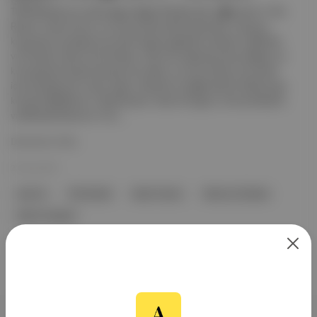
TOD ekranları bu hafta ilgiye değer filmlerle dolu. 🏠 Issız Ev / The
Rental : Dave Franco ’nun ilk yönetmenlik denemesi, okyanus
kıyısında ev kiralayan bir çiftin başına gelenleri anlatıyor. 🤖 Brian
ve Charles / Brian and Charles : Derin bir depresyonla yüzleşen ve
konuşacak kimsesi olmayan bir adam, bu durumdan kurtulmak
için kendisine bir robot yapar. Hüzünlü ve eğlenceli bir bilimkurgu
komedi. 😱 Metruk / Abandoned : Kate Arrington, Emma Roberts
ve Michael Shannon ’lı ko...
Devamını Oku
22 Haz 2023
Issız Ev
The Rental
Dave Franco
Brian ve Charles
Kate Arrington