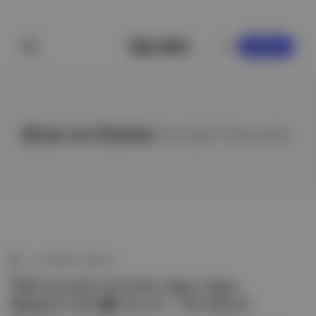
KAYDOL
Brian ve Charles
ile ilgili hikayeler
Bu Hafta Ne İzlesem?
TOD ekranları bu hafta ilgiye değer
filmlerle dolu.🏠 Issız Ev / The Rental