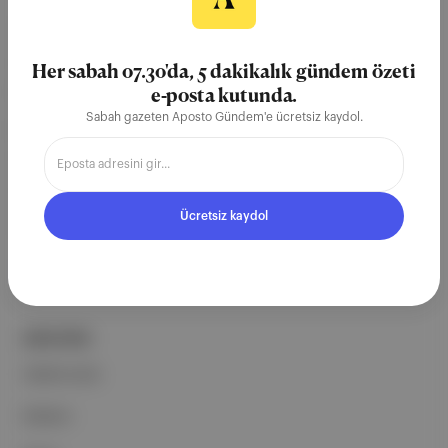
Aposto, İstanbul & New York
merkezli bağımsız dijital medya ve
Her sabah 07.30'da, 5 dakikalık gündem özeti
teknoloji şirketi. Marka, ürün ve
e-posta kutunda.
Sabah gazeten Aposto Gündem'e ücretsiz kaydol.
partnerliklerimizle berrak, tatmin
edici, heyecan verici bir bilgi
ekosistemi geleceği için
çalışıyoruz.
Ücretsiz kaydol
Ücretsiz Kaydol →
ŞİRKETİMİZ
Hakkımızda
Reklam