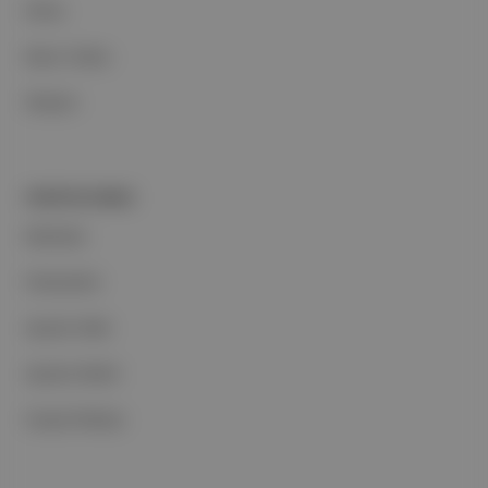
Ethos
Basın Odası
İletişim
PORTFOLYUMUZ
Markalar
Podcastler
Aposto Web
Aposto Mobil
Sosyal Medya