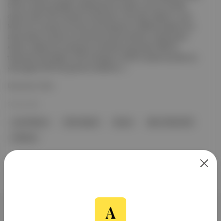
CEO’su olarak atadığını açıklayarak bir yıldan uzun bir süredir
devam eden CEO arayışını sonlandırdı. Ayrıntılar: Napoli, Lucid
Motors’un yönetim kuruluna da katılacak ve ABD’de çalışma izni
alana kadar yönetim kurulunda yönetici direktör olarak görev
alacak. Çalışma izni almasının ardından İsviçre’den ABD’ye
taşınacak olan Napoli, CEO koltuğunu 2025’in Şubat ayından bu
yana geçici CEO’luk görevini üstlenen o...
Devamını Oku
20 Nis 2026
Lucid Motors
Silvio Napoli
İsviçre
Marc Winterhoff
D Motors