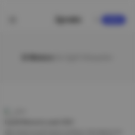
KAYDOL
D Motors
ile ilgili hikayeler
Pareto
Lucid Motors’a yeni CEO
ABD merkezli otomobil üreticisi Lucid Motors, Silvio Napoli’yi yeni