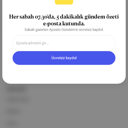
Aposto, İstanbul & New York
merkezli bağımsız dijital medya ve
Her sabah 07.30'da, 5 dakikalık gündem özeti
teknoloji şirketi. Marka, ürün ve
e-posta kutunda.
partnerliklerimizle berrak, tatmin
Sabah gazeten Aposto Gündem'e ücretsiz kaydol.
edici, heyecan verici bir bilgi
ekosistemi geleceği için
çalışıyoruz.
Ücretsiz kaydol
Ücretsiz Kaydol →
ŞİRKETİMİZ
Hakkımızda
Reklam
Ethos