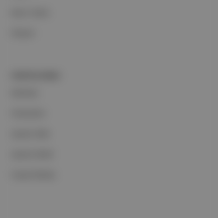
Basın Odası
İletişim
PORTFOLYUMUZ
Markalar
Podcastler
Aposto Web
Aposto Mobil
Sosyal Medya