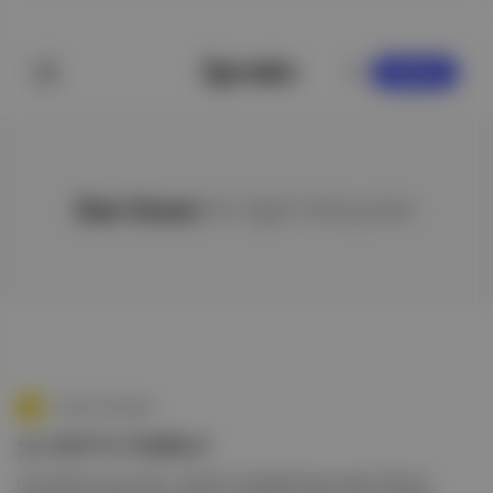
KAYDOL
Dan Kwan
ile ilgili hikayeler
Aposto Gündem
76. BAFTA Ödülleri’
nde adaylar duyuruldu. Listede 14 adaylıkla başı çeken Edward