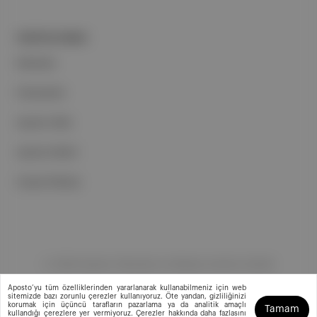
PORTFOLYUMUZ
Markalar
Podcastler
Aposto Web
Aposto Mobil
Sosyal Medya
©
2026
Aposto Teknoloji ve Medya Anonim Şirketi
Aposto’yu tüm özelliklerinden yararlanarak kullanabilmeniz için web
sitemizde bazı zorunlu çerezler kullanıyoruz. Öte yandan, gizliliğinizi
korumak için üçüncü tarafların pazarlama ya da analitik amaçlı
Tamam
kullandığı çerezlere yer vermiyoruz. Çerezler hakkında daha fazlasını