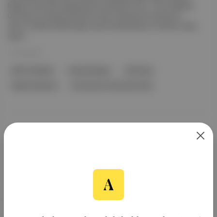
Berger imzalı "Batı Cephesinde Yeni Bir Şey Yok"u, 10'ar adaylıkla
Dan Kwan ve Daniel Scheinert imzalı "Her Şey Her Yerde Aynı
Anda" ve Martin McDonagh imzalı The Banshees of Inisherin takip
ediyor.
21 Oca 2023
BAFTA Ödülleri
Edward Berger
Dan Kwan
Daniel Scheinert
Her Şey Her Yerde Aynı Anda
Aposto, İstanbul & New York
merkezli bağımsız dijital medya ve
teknoloji şirketi. Marka, ürün ve
partnerliklerimizle berrak, tatmin