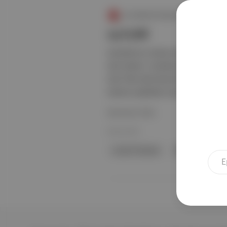
Bu Hafta Ne İzlesem?
09 Eylül
Amerika’nın ruhunu kurtarmak için(!
Hail Satan?, Sundance’te gösterilmiş
And Then We Danced MUBI ’ye geliyor
Instinct çektikten sonra En Kötü Fil
Devamını Oku
09 Eyl 2021
Lucien Greaves
Yaşasın Şeytan?