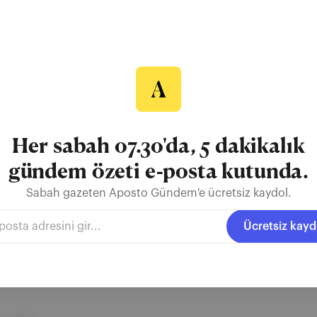
) şeytana tapan bir organizasyon kuran Lucien Greaves ’in peşinden 
ti. 10 Eylül: Gürcistan'daki gösterimleri homofobik grupların saldır
. Ters Ninja ’da yayımlanmış eleştirisi burada. 11 Eylül: Üst üste R
m dahil 7 Razzie kazanan Showgirls i...
Her sabah 07.30'da, 5 dakikalık
gündem özeti e-posta kutunda.
Sabah gazeten Aposto Gündem'e ücretsiz kaydol.
Sundance
Dans Ettik
Showgirls
Ücretsiz kayd