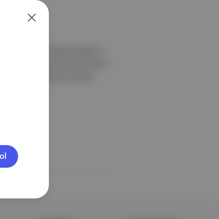
giden belgesel Yaşasın Şeytan? /
ısına uğrayan Ve Sonra Dans Ettik /
oboCop, Total Recall ve Basic
ol