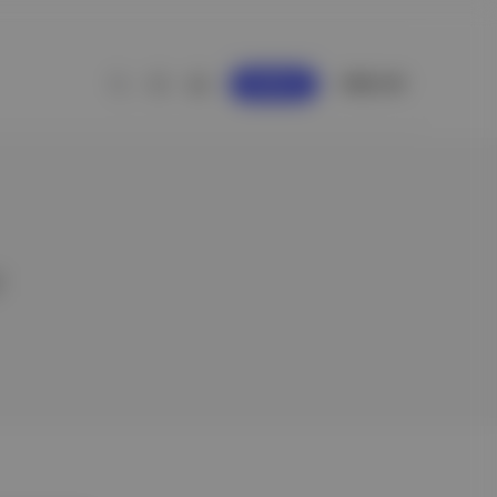
GİRİŞ YAP
KAYDOL
r