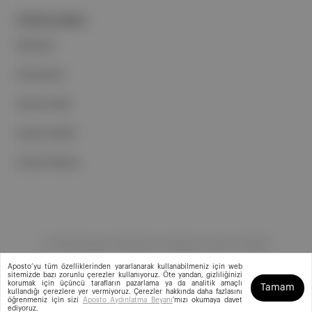
PORTFOLYUMUZ
Markalar
Podcastler
Aposto Web
Aposto Mobil
Sosyal Medya
©
2026
Aposto Teknoloji ve Medya Anonim Şirketi
Aposto’yu tüm özelliklerinden yararlanarak kullanabilmeniz için web
sitemizde bazı zorunlu çerezler kullanıyoruz. Öte yandan, gizliliğinizi
korumak için üçüncü tarafların pazarlama ya da analitik amaçlı
Tamam
kullandığı çerezlere yer vermiyoruz. Çerezler hakkında daha fazlasını
öğrenmeniz için sizi
Aposto Aydınlatma Beyanı
'mızı okumaya davet
ediyoruz.