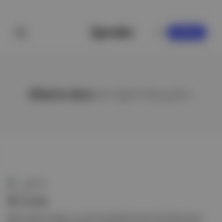
KAYDOL
Efes'in Sırrı
ile ilgili hikayeler
Duende
Bu arada
Eğer popüler olanları, en çok konuşulanları kaçırmak istemiyorsan: