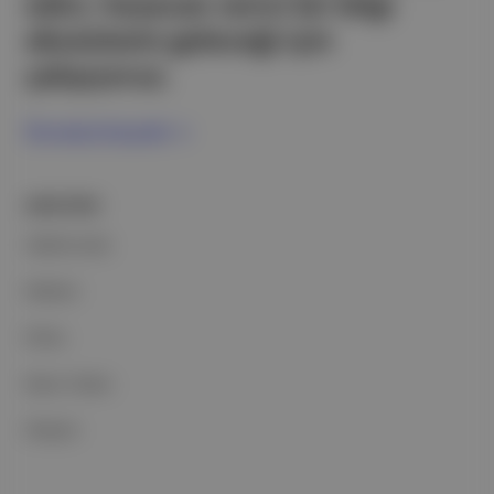
edici, heyecan verici bir bilgi
ekosistemi geleceği için
çalışıyoruz.
Ücretsiz Kaydol →
ŞİRKETİMİZ
Hakkımızda
Reklam
Ethos
Basın Odası
İletişim