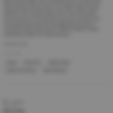
Mercy | Kaynak: IMDb 16-22 Ocak haftasında en çok izlenen film
Türkiye’de (232.613 seyirci) Efes ’in Sırrı (2026, Gökhan Tiryaki),
ABD’de (21.282.245 dolar hasılat) Avatar: Fire and Ash (2025,
James Cameron), 23-25 Ocak hafta sonunda en çok izlenen film
Türkiye’de (84.497 seyirci) The SpongeBob Movie: Search for
SquarePants (2025, Derek Drymon), ABD’de (10.809.178 dolar
hasılat) Mercy (2026, Timur Bekmambetov)...
Devamını Oku
30 Oca 2026
Türkiye
Efes'in Sırrı
Gökhan Tiryaki
Avatar: Fire And Ash
James Cameron
Duende
Bu arada