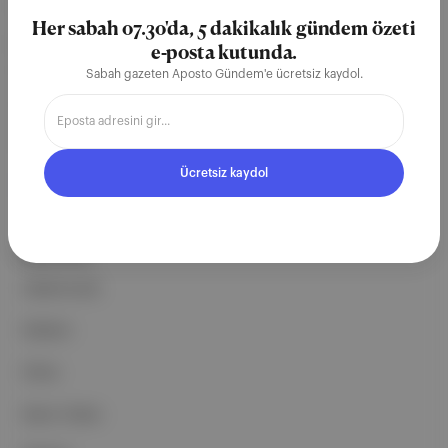
teknoloji şirketi. Marka, ürün ve
Her sabah 07.30'da, 5 dakikalık gündem özeti
partnerliklerimizle berrak, tatmin
e-posta kutunda.
edici, heyecan verici bir bilgi
Sabah gazeten Aposto Gündem'e ücretsiz kaydol.
ekosistemi geleceği için
çalışıyoruz.
Ücretsiz kaydol
Ücretsiz Kaydol →
ŞİRKETİMİZ
Hakkımızda
Reklam
Ethos
Basın Odası