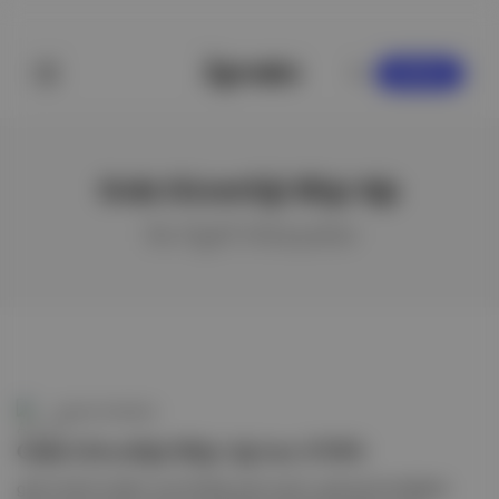
KAYDOL
Gıda Güvenliği Bilgi Ağı
ile ilgili hikayeler
Aposto Gündem
Gıda Güvenliği Bilgi Ağı'nın (FSIN)
gıda krizlerine ilişkin yayımladığı rapora göre, gıda güvensizliğiyle