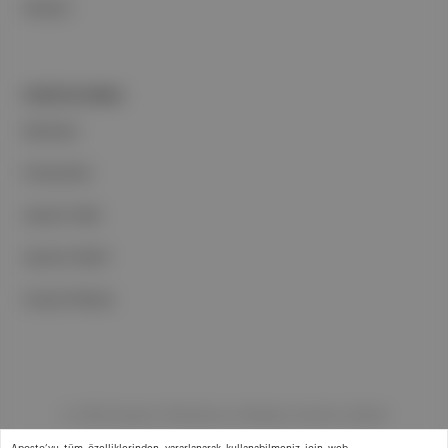
İletişim
PORTFOLYUMUZ
Markalar
Podcastler
Aposto Web
Aposto Mobil
Sosyal Medya
©
2026
Aposto Teknoloji ve Medya Anonim Şirketi