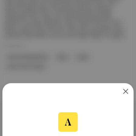
karşı karşıya kalan insan sayısı 2022'ye kıyasla 24 milyon arttı.
Raporda, özellikle Gazze ve Sudan'daki çatışmalar sebebiyle
yaklaşık 282 milyon insanın akut açlıkla karşı karşıya kaldığı
belirtildi. Öte yandan: BM Gıda ve Tarım Örgütü Acil Durum Ofisi
Müdür Yardımcısı Fleur Wouterse, 2024 yılı için iyiye gidişin dünya
çapındaki düşmanlıkların sona ermesine bağlı olduğunu vurguladı.
26 Nis 2024
Gıda Güvenliği Bilgi Ağı
Gazze
Sudan
Gıda Ve Tarım Örgütü
Aposto, İstanbul & New York
merkezli bağımsız dijital medya ve