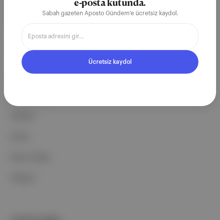
ekosistemi geleceği için
e-posta kutunda.
Sabah gazeten Aposto Gündem'e ücretsiz kaydol.
çalışıyoruz.
Ücretsiz Kaydol →
Ücretsiz kaydol
ŞİRKETİMİZ
Hakkımızda
Reklam
Ethos
Basın Odası
İletişim