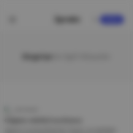
KAYDOL
Gırgıriye
ile ilgili hikayeler
Canlı Gündem
Gırgıriye müzikal uyarlaması
Yeşilçam’ın unutulmaz filmlerinden "Gırgıriye", aynı adla Müjdat