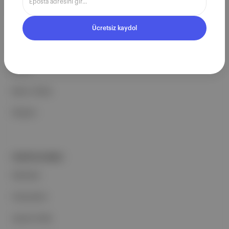
ŞİRKETİMİZ
Hakkımızda
Ücretsiz kaydol
Reklam
Ethos
Basın Odası
İletişim
PORTFOLYUMUZ
Markalar
Podcastler
Aposto Web