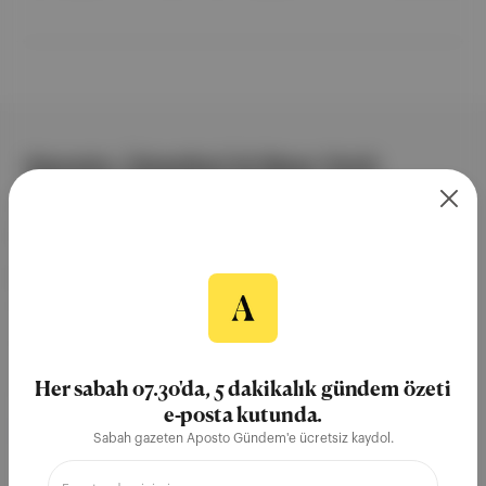
aslında bir grup değil, beş münferit besteciden
oluşuyor. Dr. Orhan Veli Özbayrak, bu ilk kuşağın bugüne
uzanan etkilerini anlattı.
Aposto, İstanbul & New York
merkezli bağımsız dijital medya ve
teknoloji şirketi. Marka, ürün ve
partnerliklerimizle berrak, tatmin
edici, heyecan verici bir bilgi
ekosistemi geleceği için
çalışıyoruz.
Her sabah 07.30'da, 5 dakikalık gündem özeti
e-posta kutunda.
Ücretsiz Kaydol →
Sabah gazeten Aposto Gündem'e ücretsiz kaydol.