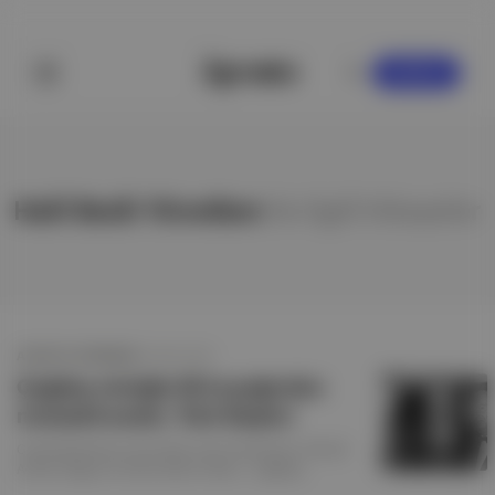
KAYDOL
Halil Bedii Yönetken
ile ilgili hikayeler
APOSTO GÜNDEM
·
8 ARA 2023
Çağdaş müziğin ilk kuşağından
müstakil sesler: Türk Beşleri
Cemal Reşit Rey, Ferid Alnar, Ulvi Cemal Erkin, Ahmed
Adnan Saygun ve Necil Kazım Akses… Çağdaş
müziğimizin ilk kuşağı, “Türk Beşleri” olarak anılsalar da