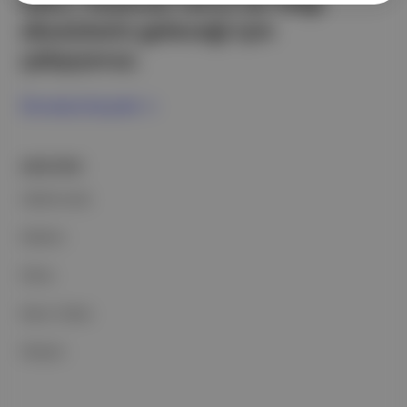
edici, heyecan verici bir bilgi
ekosistemi geleceği için
çalışıyoruz.
Ücretsiz Kaydol →
ŞİRKETİMİZ
Hakkımızda
Reklam
Ethos
Basın Odası
İletişim