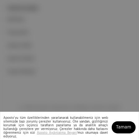
PORTFOLYUMUZ
Markalar
Podcastler
Aposto Web
Aposto Mobil
Sosyal Medya
©
2026
Aposto Teknoloji ve Medya Anonim Şirketi
Aposto’yu tüm özelliklerinden yararlanarak kullanabilmeniz için web
sitemizde bazı zorunlu çerezler kullanıyoruz. Öte yandan, gizliliğinizi
korumak için üçüncü tarafların pazarlama ya da analitik amaçlı
Tamam
kullandığı çerezlere yer vermiyoruz. Çerezler hakkında daha fazlasını
öğrenmeniz için sizi
Aposto Aydınlatma Beyanı
'mızı okumaya davet
ediyoruz.