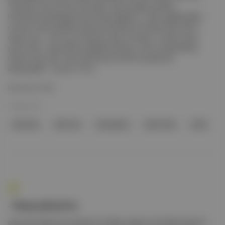
"heyecan verici yeni bir franchise" duyuracağını açıkladı .
Humankind çıktığı gibi Game Pass'e gelecek . Valve, geliştiricilerin
oyunları hızlı bir şekilde optimize etmeleri için Steam Deck API'si
oluşturuyor . Türk oyun stüdyosu Hero Concept, 3 milyon dolar
yatırım aldı . Angry Bird'in geliştiricisi Rovio, İzmir merkezli Ruby
Games'i satın aldı . Epic Games Store 2027'ye kadar kâr
edemeyebilir . Control, 10 m...
Devamını Oku
15 Ağu 2021
franchise
Take Two
Humankind
Game Pass
Valve
- Humankind'ın
çıkış tarihi Ağustos'a ertelendi. Endless Legend ve Endless Space'in