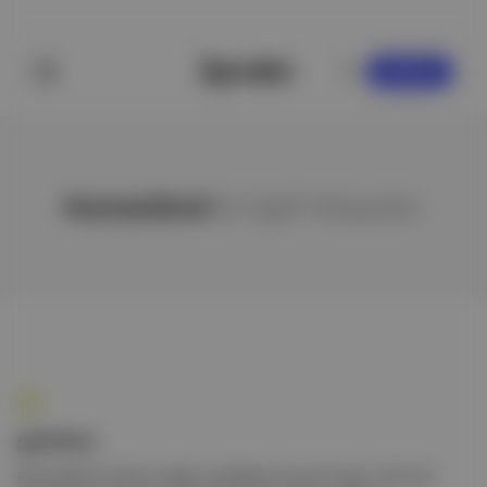
KAYDOL
Humankind
ile ilgili hikayeler
gündem
📰 Geçtiğimiz haftanın diğer maddelerine hızlı bir bakış. Take Two