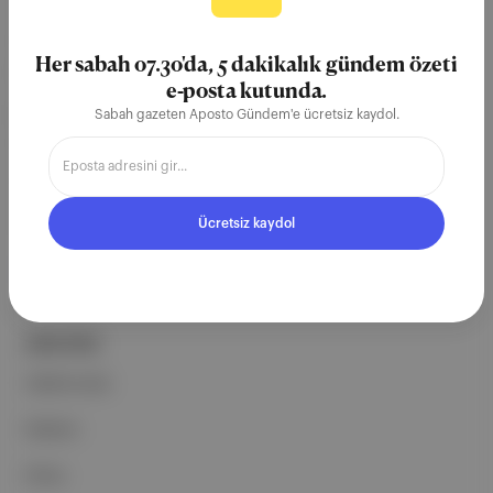
Aposto, İstanbul & New York
merkezli bağımsız dijital medya ve
Her sabah 07.30'da, 5 dakikalık gündem özeti
teknoloji şirketi. Marka, ürün ve
e-posta kutunda.
partnerliklerimizle berrak, tatmin
Sabah gazeten Aposto Gündem'e ücretsiz kaydol.
edici, heyecan verici bir bilgi
ekosistemi geleceği için
çalışıyoruz.
Ücretsiz kaydol
Ücretsiz Kaydol →
ŞİRKETİMİZ
Hakkımızda
Reklam
Ethos