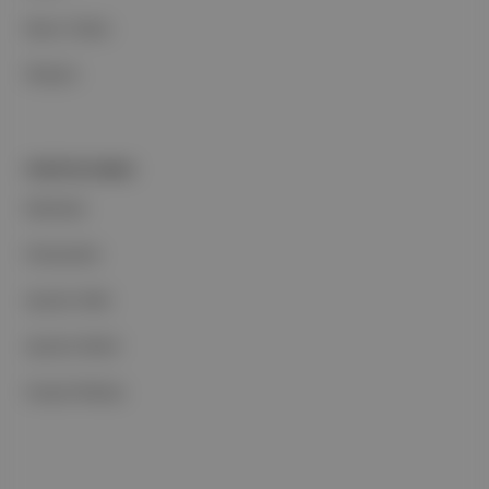
Basın Odası
İletişim
PORTFOLYUMUZ
Markalar
Podcastler
Aposto Web
Aposto Mobil
Sosyal Medya