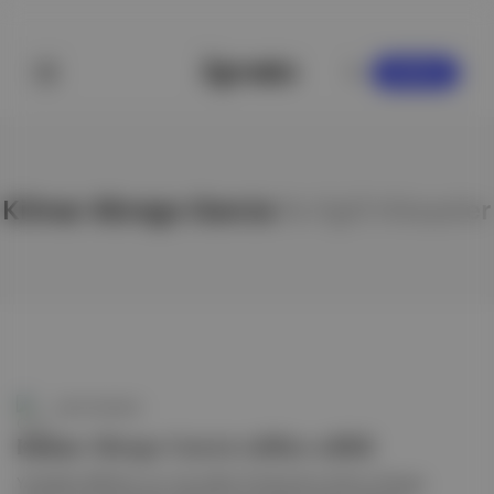
KAYDOL
Kilmar Abrego Garcia
ile ilgili hikayeler
Canlı Gündem
Kilmar Abrego Garcia tahliye edildi
Yanlışlıkla ABD'den sınır dışı edilen El Salvadorlu Kilmar Abrego