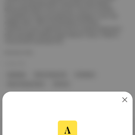
Garcia, Tennessee'deki gözaltı merkezinden tahliye edilerek
Maryland'deki ailesinin yanına yola çıktı. Garcia'nın avukatları,
müvekkillerinin haksız yere gözaltında tutulduğunu ve sınır dışı
edildiğini belirtti. ABD İç Güvenlik Bakanı Kristi Noem,
mahkemenin kararını eleştirerek Garcia'nın serbest bırakılmasının
halkın güvenliğini tehlikeye attığını ifade etti. Garcia, 15 Mart'ta
Trump yönetimi tarafından El Sa...
Devamını Oku
23 Ağu 2025
kaçakçılığı
Kilmar Abrego Gar
El Salvador
Kilmar Abrego Garcia
Tenne Ee