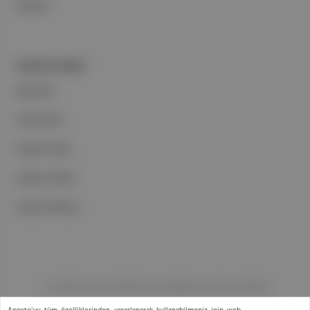
İletişim
PORTFOLYUMUZ
Markalar
Podcastler
Aposto Web
Aposto Mobil
Sosyal Medya
©
2026
Aposto Teknoloji ve Medya Anonim Şirketi