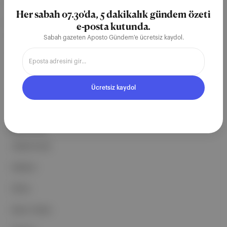
teknoloji şirketi. Marka, ürün ve
Her sabah 07.30'da, 5 dakikalık gündem özeti
partnerliklerimizle berrak, tatmin
e-posta kutunda.
edici, heyecan verici bir bilgi
Sabah gazeten Aposto Gündem'e ücretsiz kaydol.
ekosistemi geleceği için
çalışıyoruz.
Ücretsiz kaydol
Ücretsiz Kaydol →
ŞİRKETİMİZ
Hakkımızda
Reklam
Ethos
Basın Odası