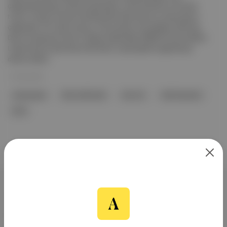
çalışmalarıyla gün yüzüne çıkarılacak. Antik dönemin en büyük
turizm, ticaret ve liman kentlerinden Efes'te kazı ve restorasyon
çalışmaları 161 yıldır sürüyor. Öte yandan: İlk yerleşimi Cilalı Taş
Devri'ne dayanan İzmir'in Selçuk ilçesindeki UNESCO Dünya Miras
Listesi'nde yer alan Efes Antik Kenti, ziyaretçilerini ağırlamaya
devam ediyor.
11 Tem 2024
restorasyon
Efes Antik Kenti
Kore Os
Cilalı Taş Devri
İzmir
Aposto, İstanbul & New York
merkezli bağımsız dijital medya ve