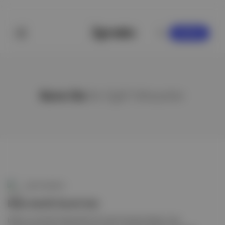
KAYDOL
Kore Os
ile ilgili hikayeler
Canlı Gündem
Efes Antik Kenti'nin
bilinen üç büyük kapısından biri olan Koressos Kapısı, kazı