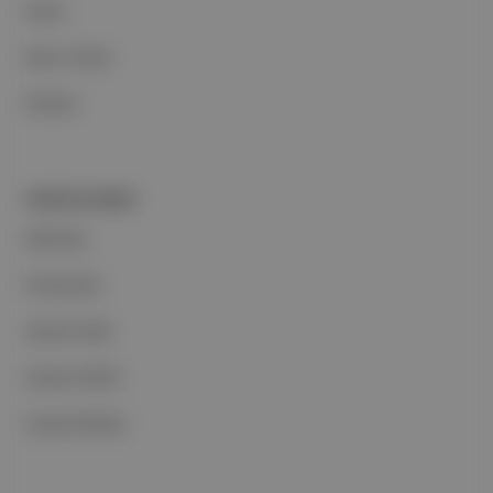
Ethos
Basın Odası
İletişim
PORTFOLYUMUZ
Markalar
Podcastler
Aposto Web
Aposto Mobil
Sosyal Medya