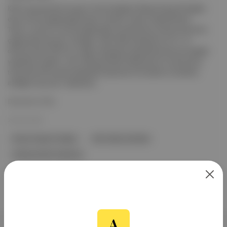
KKTC ziyaretinde konuşan Cumhurbaşkanı Recep Tayyip Erdoğan,
eski Cumhurbaşkanlığı binasını 'baraka' olarak nitelendirerek
Tatar'a, yeni bir Cumhurbaşkanlığı ve parlamento binası inşa etme
çağrısında bulundu. Erdoğan, Kıbrıs Barış Harekatı'nın 51. yıl
dönümünde, KKTC'nin ulaşım altyapısını güçlendirmek için açılışlar
yaptıklarını belirtti. Yeni Lefkoşa Devlet Hastanesi'nin temel atma
töreninde 320 yatak kapasiteli hastanenin ilk etabının temelinin
atıldığını duyurdu. Hastaned...
Devamını Oku
20 Tem 2025
Recep Tayyip Erdoğan
Kıbrıs Barış Harekatı
Lefkoşa Devlet Hastanesi