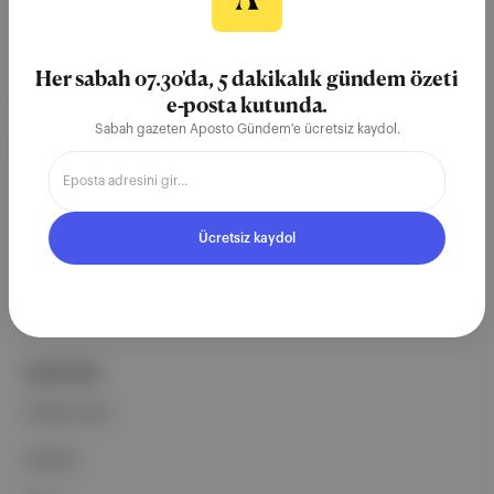
Aposto, İstanbul & New York
merkezli bağımsız dijital medya ve
Her sabah 07.30'da, 5 dakikalık gündem özeti
teknoloji şirketi. Marka, ürün ve
e-posta kutunda.
Sabah gazeten Aposto Gündem'e ücretsiz kaydol.
partnerliklerimizle berrak, tatmin
edici, heyecan verici bir bilgi
ekosistemi geleceği için
çalışıyoruz.
Ücretsiz kaydol
Ücretsiz Kaydol →
ŞİRKETİMİZ
Hakkımızda
Reklam