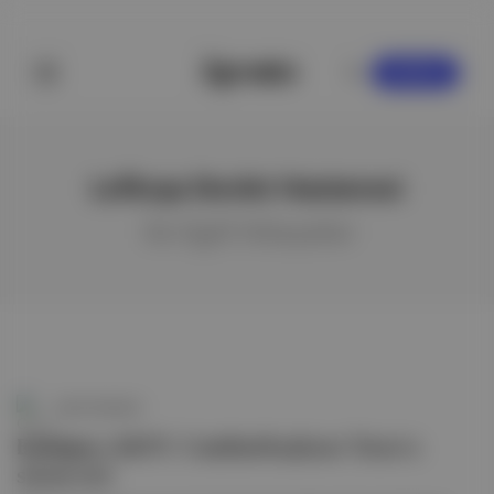
KAYDOL
Lefkoşa Devlet Hastanesi
ile ilgili hikayeler
Canlı Gündem
Erdoğan, KKTC Cumhurbaşkanı Tatar'a
sitem etti