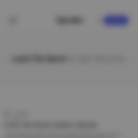
KAYDOL
Leyla The Band
ile ilgili hikayeler
Duende
Leyla The Band yeniden sahnede
Leyla The Band üyeleri Ali Atay ve Serkan Keskin, grubun 13 yıl