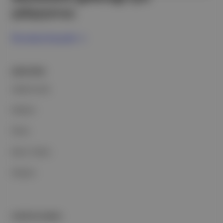
çalışıyoruz.
Ücretsiz Kaydol →
ŞİRKETİMİZ
Hakkımızda
Reklam
Ethos
Basın Odası
İletişim
PORTFOLYUMUZ