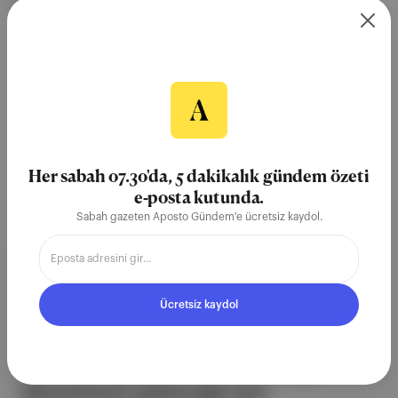
klavyede, yönetmen Onur Ünlü ise gitarda yer alıyor.
03 Nis 2026
gitar
Leyla The Band
Ali Atay
Serkan Keskin
Yokluğunda
Her sabah 07.30'da, 5 dakikalık gündem özeti
e-posta kutunda.
Sabah gazeten Aposto Gündem'e ücretsiz kaydol.
Aposto, İstanbul & New York
merkezli bağımsız dijital medya ve
teknoloji şirketi. Marka, ürün ve
Ücretsiz kaydol
partnerliklerimizle berrak, tatmin
edici, heyecan verici bir bilgi
ekosistemi geleceği için