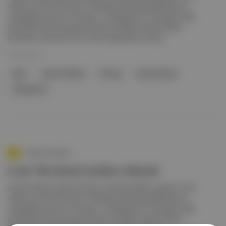
aradan sonra ilk konserini 19 Haziran’da Küçükçiftlik Park’ta
vereceğini duyurdu. Ayrıntılar: "Yokluğunda" ve "Aşk Bitti" gibi
şarkılarıyla tanınan grupta Ali Atay vokalde, Serkan Keskin
klavyede, yönetmen Onur Ünlü ise gitarda yer alıyor.
03 Nis 2026
gitar
Leyla The Band
Ali Atay
Serkan Keskin
Yokluğunda
Aposto Gündem
Leyla The Band yeniden sahnede
Leyla The Band üyeleri Ali Atay ve Serkan Keskin, grubun 13 yıl
aradan sonra ilk konserini 19 Haziran’da Küçükçiftlik Park’ta
vereceğini duyurdu. Ayrıntılar: "Yokluğunda" ve "Aşk Bitti" gibi
şarkılarıyla tanınan grupta Ali Atay vokalde, Serkan Keskin