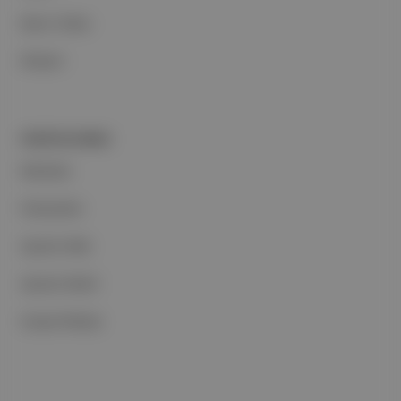
Basın Odası
İletişim
PORTFOLYUMUZ
Markalar
Podcastler
Aposto Web
Aposto Mobil
Sosyal Medya