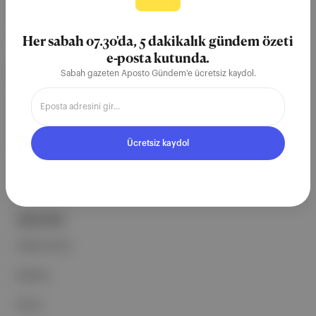
Aposto, İstanbul & New York
merkezli bağımsız dijital medya ve
Her sabah 07.30'da, 5 dakikalık gündem özeti
teknoloji şirketi. Marka, ürün ve
e-posta kutunda.
partnerliklerimizle berrak, tatmin
Sabah gazeten Aposto Gündem'e ücretsiz kaydol.
edici, heyecan verici bir bilgi
ekosistemi geleceği için
çalışıyoruz.
Ücretsiz kaydol
Ücretsiz Kaydol →
ŞİRKETİMİZ
Hakkımızda
Reklam
Ethos