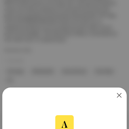
NPR Tiny Desk serisinin son konuğu oldu. Canlı performansları ile
çoktan nam salmış müzisyenin bu yeni performansında vokal
performansı gerçekten kaçırılmayacak derecede eşsiz. FKA twigs,
2019 tarihli MAGDALENE albümünden home with you ve
cellophane şarkılarının yanı sıra yepyeni bir şarkı ( killer ) için de
performans sergiledi . Twin Peaks şarkısı Falling ’in arkasındaki ses
olan Julee Cruise , 67 yaşında hayat...
Devamını Oku
11 Haz 2022
FKA twigs
MAGDALENE
home with you
Twin Peaks
Fal