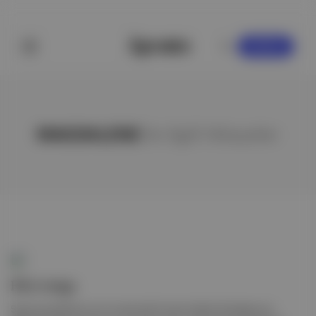
KAYDOL
MAGDALENE
ile ilgili hikayeler
FKA twigs
Samsung Haftanın en iyi canlı performans haberi ile başlıyoruz.