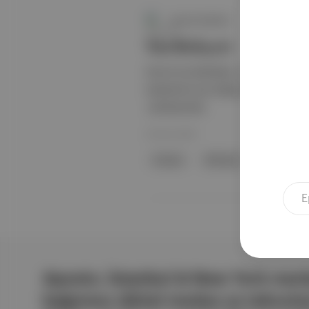
Aposto İstanbul
Yaz Bahçesi
End of my Rainbow , Onur Gülfidan 
eserlerinin yer aldığı, bir yaz bahç
.artSümer'de.
29 Tem 2025
ütopya
distopya
Bahçesi
Aposto, İstanbul & New York merk
bağımsız dijital medya ve teknoloji