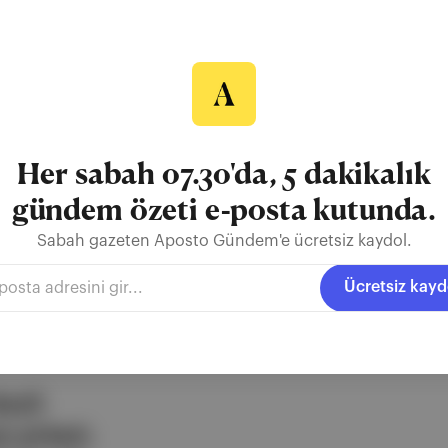
Onur Gülfidan, Gözde İlkin, CANAN, Eymen Aktel, Cansu Çakar, Mer
esini hem bir ütopya hem de bir distopya olarak karşımıza çıkaran se
Her sabah 07.30'da, 5 dakikalık
gündem özeti e-posta kutunda.
Cansu Çakar
Merve Çanakçı
Sabah gazeten Aposto Gündem'e ücretsiz kaydol.
Ücretsiz kayd
ezli
 şirketi.