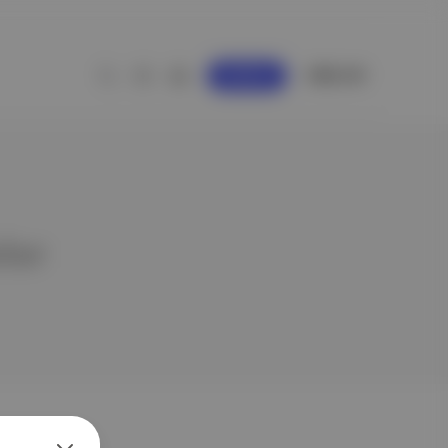
GİRİŞ YAP
KAYDOL
eler