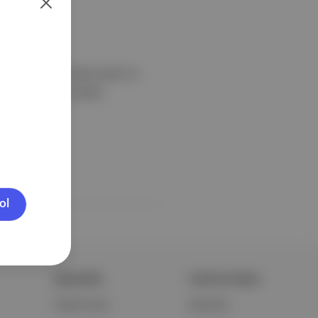
ve Çanakçı ve Serkan Demir’in
rgi, 23 Ağustos'a kadar
ol
ŞİRKETİMİZ
PORTFOLYUMUZ
Hakkımızda
Markalar