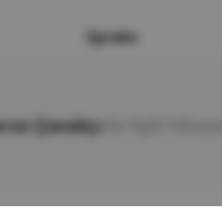
rve Çanakçı
ile ilgili hikay