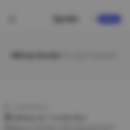
KAYDOL
Mikrop Avcıları
ile ilgili hikayeler
Bu Hafta Ne İzlesem?
🐻 Çıldırmış Ayı / Cocaine Bear
🐻 Çıldırmış Ayı / Cocaine Bear : Uçaktan düşen yüksek miktarda