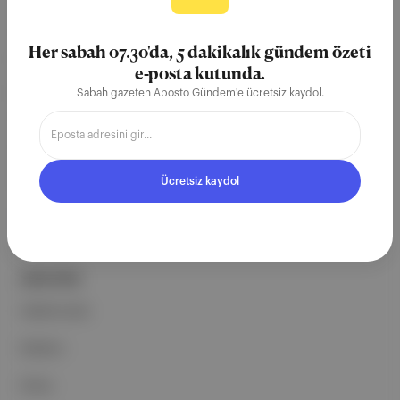
Aposto, İstanbul & New York
merkezli bağımsız dijital medya ve
Her sabah 07.30'da, 5 dakikalık gündem özeti
teknoloji şirketi. Marka, ürün ve
e-posta kutunda.
partnerliklerimizle berrak, tatmin
Sabah gazeten Aposto Gündem'e ücretsiz kaydol.
edici, heyecan verici bir bilgi
ekosistemi geleceği için
çalışıyoruz.
Ücretsiz kaydol
Ücretsiz Kaydol →
ŞİRKETİMİZ
Hakkımızda
Reklam
Ethos