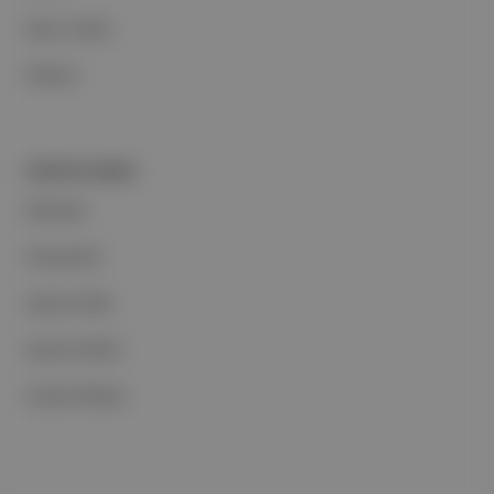
Basın Odası
İletişim
PORTFOLYUMUZ
Markalar
Podcastler
Aposto Web
Aposto Mobil
Sosyal Medya