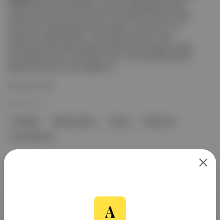
kokaini vücuduna alıp deliren bir ayının anlatıldığı film gerçek
olaylara dayanan kanlı bir komedi. 🦠 Kral Şakir: Mikrop Avcıları
Cumburlop : Dünyada yeterince Kral Şaki r animasyonu yok
diyenler için. 🤰🏻 Bed Rest : Tubi orijinali olan film, yatak
istirahatinde olan gebe bir kadının perili evde tek başına verdiği
mücadeleyi anlatıyor. 🎲 Öldüren Oyun / The Friendship Game :
İzleyen kimsenin yüz vermediği bir k...
Devamını Oku
30 Mar 2023
Kral Şakir
Mikrop Avcıları
burlop
Peyton List
Emma Roberts