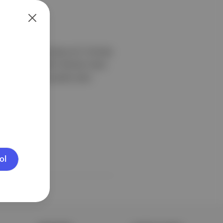
iyonası'nda serbest stil 74 kiloda
ldi. Finalde ABD'li Mitchel Owen
il 79 kiloda mücadele eden
ol