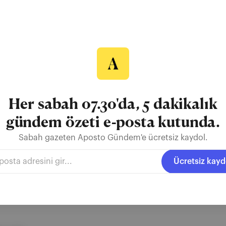
ş gümüş madalya kazandı
, Sırbistan'ın Novi Sad kentinde düzenlenen Dünya 23 Yaş Altı Şamp
rı finalde Azerbaycanlı Magomed Khaniev'i 7-3 yenerek finale yükse
şampiyonayı gümüş madalya ile tamamladı. Şampiyonada serbest st
lde Belaruslu Nikita Dmitriyevs Mayeuski'yi 5-2 yenerek...
Her sabah 07.30'da, 5 dakikalık
gündem özeti e-posta kutunda.
Sabah gazeten Aposto Gündem'e ücretsiz kaydol.
Sırbistan
Novi Sad
Dünya 23 Yaş Altı Şampiyonası
Ücretsiz kayd