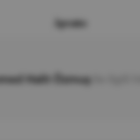
ed Halit Özmuş
ile ilgili