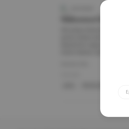
Canlı Gündem
Muhammed Halit Özmu
Milli güreşçi Muhammed Halit Özmuş
gümüş madalya elde etti. Özmuş, ya
Mesenbrink'e mağlup olan Özmuş, 
İbrahim Metehan Yaprak da yarı fina
Devamını Oku
25 Eki 2025
güreş
Muhammed Halit Özmuş