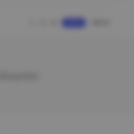
GİRİŞ YAP
KAYDOL
 hikayeler