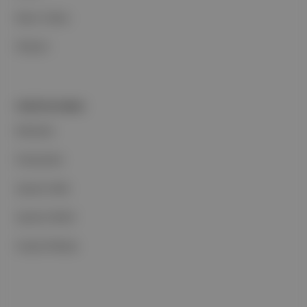
Basın Odası
İletişim
PORTFOLYUMUZ
Markalar
Podcastler
Aposto Web
Aposto Mobil
Sosyal Medya