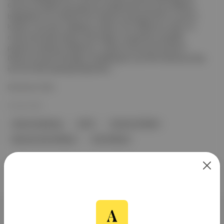
Grammy Ödülleri'nde yapımcısı olduğu Music By John Williams
belgeselinin En İyi Müzik Filmi ödülünü almasıyla EGOT unvanını
kazandı. Ayrıntılar: Spielberg, ödülün John Williams’ın kültür ve
müzik üzerindeki etkisini teyit ettiğini vurgularken emeklilik
planlarını açıklayan Williams’ın, Indiana Jones and the Dial of
Destiny için geri döndüğü ve Spielberg’ün yeni filmi Disclosure Day
için de müzik yapacağı doğrulandı...
Devamını Oku
02 Şub 2026
Steven Spielberg
EGOT
Grammy Ödülleri
Music By John Williams
John Williams