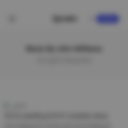
KAYDOL
Music By John Williams
ile ilgili hikayeler
Duende
Steven Spielberg EGOT statüsüne ulaştı
Steven Spielberg EGOT statüsüne ulaştı: Steven Spielberg, 68.