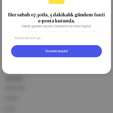
Aposto, İstanbul & New York
merkezli bağımsız dijital medya ve
Her sabah 07.30'da, 5 dakikalık gündem özeti
teknoloji şirketi. Marka, ürün ve
e-posta kutunda.
partnerliklerimizle berrak, tatmin
Sabah gazeten Aposto Gündem'e ücretsiz kaydol.
edici, heyecan verici bir bilgi
ekosistemi geleceği için
çalışıyoruz.
Ücretsiz kaydol
Ücretsiz Kaydol →
ŞİRKETİMİZ
Hakkımızda
Reklam
Ethos