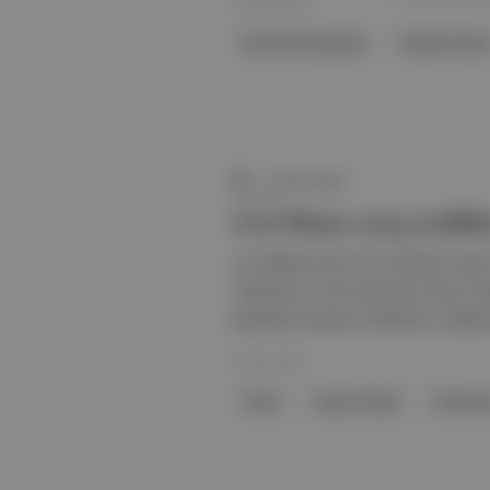
25 May 2023
Ben Tek Siz Hepiniz
Nükhet Taner
Üretim Kaydı
2-12 Mayıs 2023 tarihl
19. Akbank Kısa Film Festivali 'nde
Yönetmen: Ali Ercivan Ben Tek Siz 
şeytanlar burada, Yönetmen: Özgü
25 Nis 2023
Yalnız
Kasım Ördek
Ali Erciv