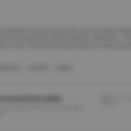
os’ta MUBI’de, Ben Tek Siz Hepiniz (2022, Sami Barış Kefeli ve Nükh
19, Nora Fingscheidt) 23 Ağustos’ta MUBI’de, Ahsoka (2023-..., Dave
Shoes On (2021, Dean Fleischer Camp) 24 Ağustos’ta TOD’da yayınlanı
khet Taneri
Dave Filoni
Disney+
ilm Festivali'nden ödüller
nin dört yarışmasında The Sanctuary, Tanrı, Sparks
ldi.