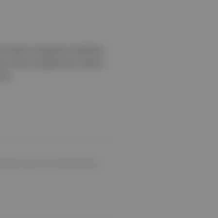
et Taneri) 19 Ağustos’ta MUBI’de,
 Filoni) 23 Ağustos’tan itibaren
yor.