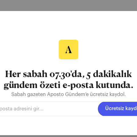
samında bir arkadaşını bültenimize abone
diye ediyoruz. Bu bağlantıdan abone olduğ
gilerini
flashland@outlook.com
'a gönderin
UBI'ye gelen Ben Tek Siz Hepiniz'in iki y
a teşekkür ediyor, ismini yazmayı unuttu
Her sabah 07.30'da, 5 dakikalık
ruz.25 Mayıs
gündem özeti e-posta kutunda.
rkadaşını bültenimize abone yapan herkese bir aylık MUBI üyeliği 
Sabah gazeten Aposto Gündem'e ücretsiz kaydol.
 arkadaşınızın bilgilerini
flashland@outlook.com
'a gönderin ve üye
yönetmeni olduğunu hatırlatan okuyucumuza teşekkür ediyor, ismini 
Ücretsiz kayd
fta izleyeceğimiz üç Agnès Varda filminden il...