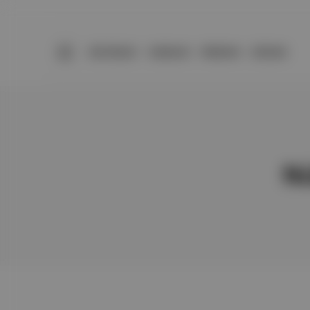
BÜLTENLER
YAZARLAR
PREMIUM
DÜKKAN
Nü