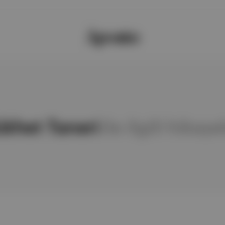
khet Taneri
ile ilgili hikaye