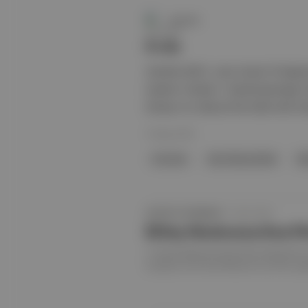
Duende
Evde
Annette (2021, Leos Carax) 18 Ağust
System Crasher / Systemsprenger (20
Disney+’ta, Marcel the Shell with 
18 Ağu 2023
Annette
Sami Barış Kefeli
Nü
APOSTO GÜNDEM
·
11 HAZ 2023
🎞️ Kaş Uluslararası Kısa F
2. Kaş Uluslararası Kısa Film Festivali'
Lampini ve Fırtına filmleri En İyi Film seçi