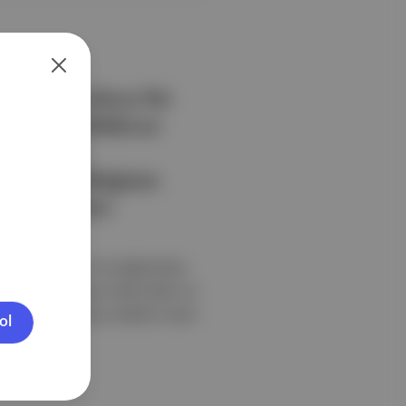
 yapan herkese bir
una emin olduktan
 ve üyelik
önetmeni olduğunu
ğumuz Nükhet
hediye ediyoruz. Bu bağlantıdan
lik kazanın. Geçen hafta MUBI 'ye
yazmayı unuttuğumuz Nükhet Taneri
ol