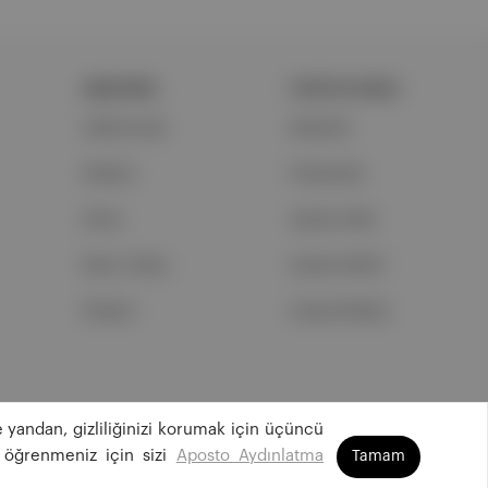
ŞİRKETİMİZ
PORTFOLYUMUZ
Hakkımızda
Markalar
Reklam
Podcastler
Ethos
Aposto Web
Basın Odası
Aposto Mobil
İletişim
Sosyal Medya
 yandan, gizliliğinizi korumak için üçüncü
©
2026
Aposto Teknoloji ve Medya Anonim Şirketi
 öğrenmeniz için sizi
Aposto Aydınlatma
Tamam