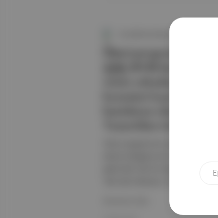
Bu Hafta Ne İzlesem?
Öneri programımız kap
aylık MUBI üyeliği he
sonra arkadaşınızın bil
kazanın.Geçen hafta M
hatırlatan okuyucumuz
Taneri’den özür diliyo
Öneri programımız kapsamında bir a
abone olduğuna emin olduktan sonra
gelen Ben Tek Siz Hepiniz 'in iki 
’den özür diliyoruz. 25 Mayıs: Bu ha
Devamını Oku