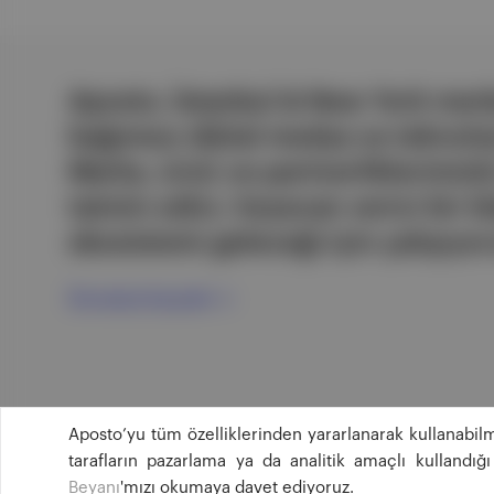
Aposto, İstanbul & New York merk
bağımsız dijital medya ve teknoloji
Marka, ürün ve partnerliklerimizl
tatmin edici, heyecan verici bir bi
ekosistemi geleceği için çalışıyor
Ücretsiz Kaydol →
Aposto’yu tüm özelliklerinden yararlanarak kullanabilm
tarafların pazarlama ya da analitik amaçlı kullandı
Beyanı
'mızı okumaya davet ediyoruz.