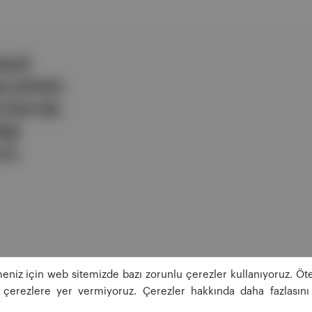
ezli
 şirketi.
e berrak,
lgi
uz.
eniz için web sitemizde bazı zorunlu çerezler kullanıyoruz. Öte
ğı çerezlere yer vermiyoruz. Çerezler hakkında daha fazlasını