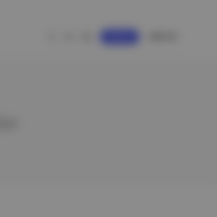
GİRİŞ YAP
KAYDOL
ler