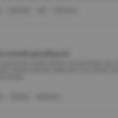
i
Agnès Varda
1985
Yersiz Yurtsuz
eri arasında gerçekleşecek
n izleme önerileri👀 Rutubet, Yönetmen: Turan Haste Birlikte, Yalnız
Hepiniz, Yönetmen: Barış Kefeli, Nükhet Taneri Fırtına, Yönetmen: 
rcan Uzunyaşa
an
Barış Kefeli
Nükhet Taneri