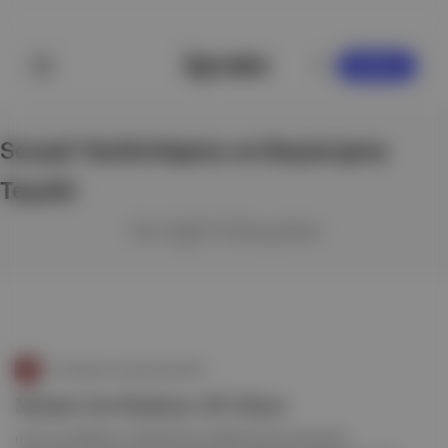
KAYDOL
Sosyal Yardımlaşma ve Dayanışma
Teşviki
ile ilgili hikayeler
İş Hukuku & Sosyal Güvenlik
Memur Sen Başkanı Ali Yalçın
mart ayı enflasyon rakamlarının açıklanması sonrasında