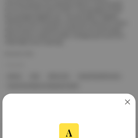
memurlara seyyanen zam yapılmasını talep etti. Sosyal Güvenlik
Kurumu 05.04.2023 tarihli ve 2023/17 sayılı genelge ile 2018/8
No'lu genelgede değişiklik yaptı . Ne anlama geliyor? Değişiklik
3294 Sayılı Sosyal Yardımlaşma ve Dayanışma Teşviki’nde ortalama
sigortalı sayısının ve destekten yararlanacak olan aylarda çalışan
sigortalı sayısının tespitine yöneliktir. Genelgeye göre taş kömürü
madenciliği ve linyit madenciliğ...
Devamını Oku
10 Nis 2023
kömürü
linyit
Memur Sen
Sosyal Güvenlik Kurumu
Sosyal Yardımlaşma ve Dayanışma Teşviki