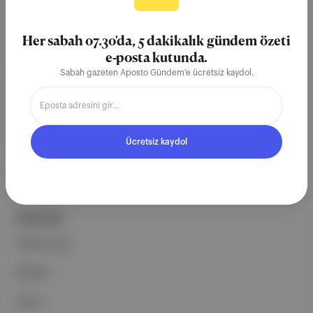
Aposto, İstanbul & New York
merkezli bağımsız dijital medya ve
Her sabah 07.30'da, 5 dakikalık gündem özeti
teknoloji şirketi. Marka, ürün ve
e-posta kutunda.
partnerliklerimizle berrak, tatmin
Sabah gazeten Aposto Gündem'e ücretsiz kaydol.
edici, heyecan verici bir bilgi
ekosistemi geleceği için
çalışıyoruz.
Ücretsiz kaydol
Ücretsiz Kaydol →
ŞİRKETİMİZ
Hakkımızda
Reklam
Ethos