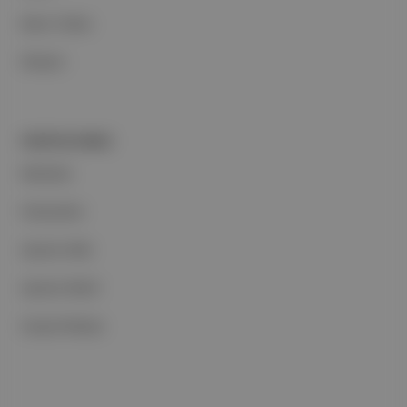
Basın Odası
İletişim
PORTFOLYUMUZ
Markalar
Podcastler
Aposto Web
Aposto Mobil
Sosyal Medya