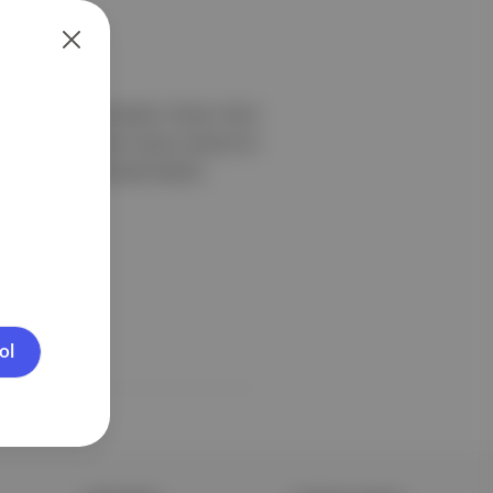
başarılarını sürdürdü. Sinner, ikinci
. Swiatek, Hollandalı Suzan Lamens ile
lexandrova, Brezilyalı Beatriz
ol