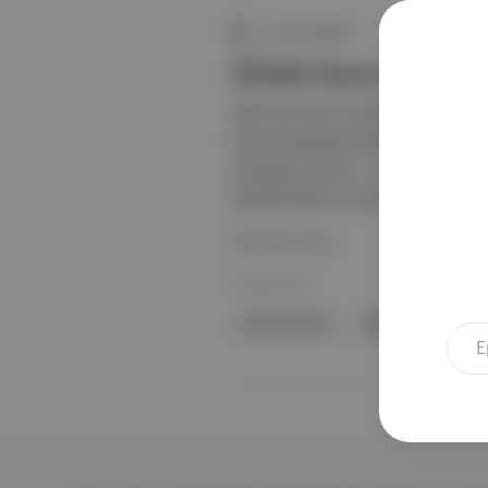
Canlı Gündem
Jannik Sinner ve Iga Sw
ABD Açık tenis turnuvasında İtalyan 
turda Avustralyalı Alexei Popyrin ile
oynadığı maçta 6-1, 4-6, 6-4'lük setl
Haddad Maia ve Çek Linda Noskova d
Devamını Oku
28 Ağu 2025
Jannik Sinner
Iga Swiatek
A