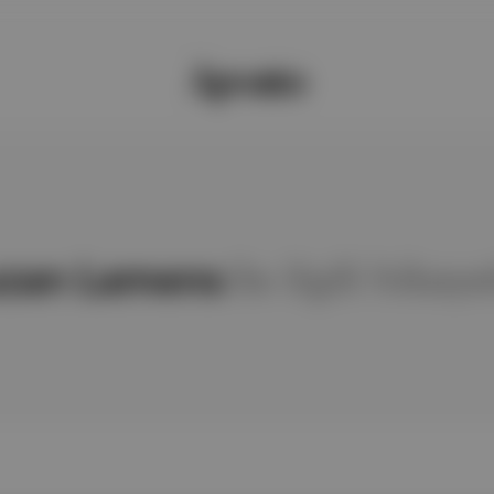
zan Lamens
ile ilgili hikay