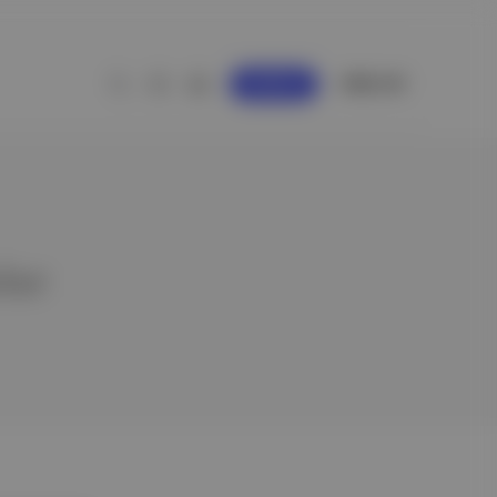
GİRİŞ YAP
KAYDOL
eler