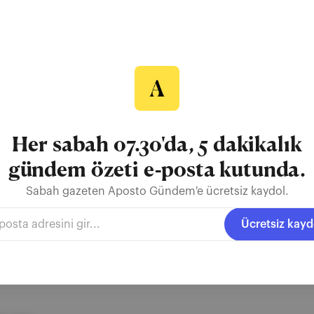
iatek 3. tura yükseldi
Jannik Sinner ve Polonyalı Iga Swiatek, 29 Ağustos'ta 3. tura geçerek 
 karşılaştı ve maçı 6-3, 6-2, 6-2'lik setlerle 3-0 kazanarak tur atladı
erle 2-1 galip gelerek 3. tur biletini aldı. Kadınlarda Rus Ekaterina A
a 3. tura yüksel...
Her sabah 07.30'da, 5 dakikalık
gündem özeti e-posta kutunda.
Sabah gazeten Aposto Gündem'e ücretsiz kaydol.
BD Açık
Alexei Popyrin
Suzan Lamens
Ücretsiz kayd