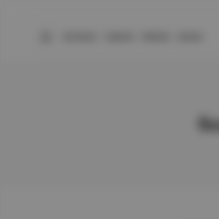
BÜLTENLER
YAZARLAR
PREMIUM
DÜKKAN
Su