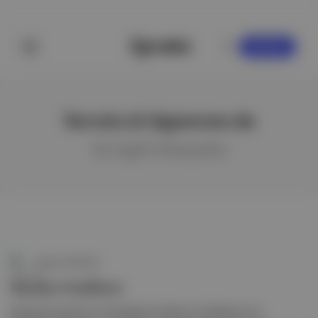
KAYDOL
Terroirs & Vignerons de
ile ilgili hikayeler
Aposto Gündem
Nicolas Feuillatte
Şampanya pazarının önde gelen iki şirketi ve Castelnau'nun