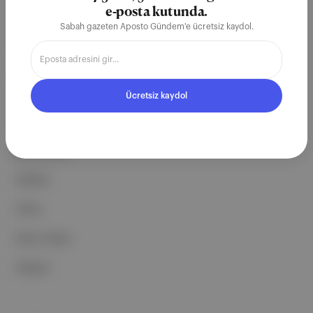
e-posta kutunda.
ekosistemi geleceği için
Sabah gazeten Aposto Gündem'e ücretsiz kaydol.
çalışıyoruz.
Ücretsiz Kaydol →
Ücretsiz kaydol
ŞİRKETİMİZ
Hakkımızda
Reklam
Ethos
Basın Odası
İletişim