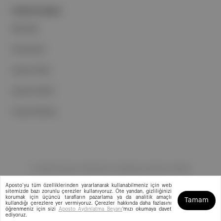
PORTFOLYUMUZ
Markalar
Podcastler
Aposto Web
Aposto Mobil
Sosyal Medya
©
2026
Aposto Teknoloji ve Medya Anonim Şirketi
Aposto’yu tüm özelliklerinden yararlanarak kullanabilmeniz için web
sitemizde bazı zorunlu çerezler kullanıyoruz. Öte yandan, gizliliğinizi
korumak için üçüncü tarafların pazarlama ya da analitik amaçlı
Tamam
kullandığı çerezlere yer vermiyoruz. Çerezler hakkında daha fazlasını
öğrenmeniz için sizi
Aposto Aydınlatma Beyanı
'mızı okumaya davet
ediyoruz.