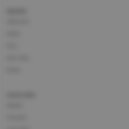
ŞİRKETİMİZ
Hakkımızda
Reklam
Ethos
Basın Odası
İletişim
PORTFOLYUMUZ
Markalar
Podcastler