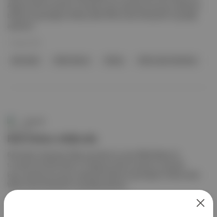
Ağustos'taki konserinin ardından kayıt yapmak için grup üyeleriyle
birlikte iki günlüğüne Albany'deki White Lake Stüdyoları'na girdiği
açıklandı.
12 Ağu 2025
Bob Dylan
Willie Nelson
Albany
White Lake Stüdyoları
Duende
Bob Dylan stüdyoda
Bob Dylan stüdyoda: Mayıs ayından bu yana Willie Nelson'la
turnede olan Bob Dylan'ın 8 Ağustos'taki konserinin ardından
kayıt yapmak için grup üyeleriyle birlikte iki günlüğüne Albany'deki
White Lake Stüdyoları'na girdiği açıklandı.
11 Ağu 2025