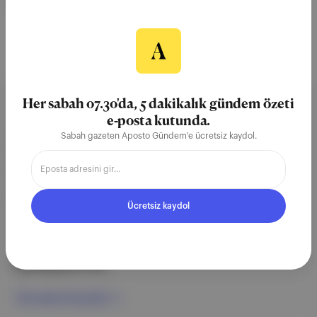
Bob Dylan
Willie Nelson
Albany
White Lake Stüdyoları
Her sabah 07.30'da, 5 dakikalık gündem özeti
e-posta kutunda.
Aposto, İstanbul & New York
Sabah gazeten Aposto Gündem'e ücretsiz kaydol.
merkezli bağımsız dijital medya ve
teknoloji şirketi. Marka, ürün ve
partnerliklerimizle berrak, tatmin
Ücretsiz kaydol
edici, heyecan verici bir bilgi
ekosistemi geleceği için
çalışıyoruz.
Ücretsiz Kaydol →