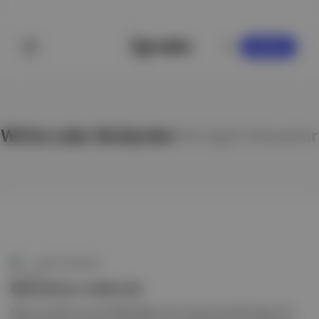
KAYDOL
White Lake Stüdyoları
ile ilgili hikayeler
Aposto Gündem
Bob Dylan stüdyoda
Mayıs ayından bu yana Willie Nelson'la turnede olan Bob Dylan'ın 8