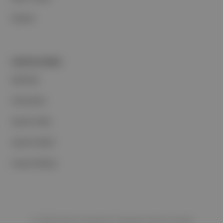
İletişim
PORTFOLYUMUZ
Markalar
Podcastler
Aposto Web
Aposto Mobil
Sosyal Medya
©
2026
Aposto Teknoloji ve Medya Anonim Şirketi