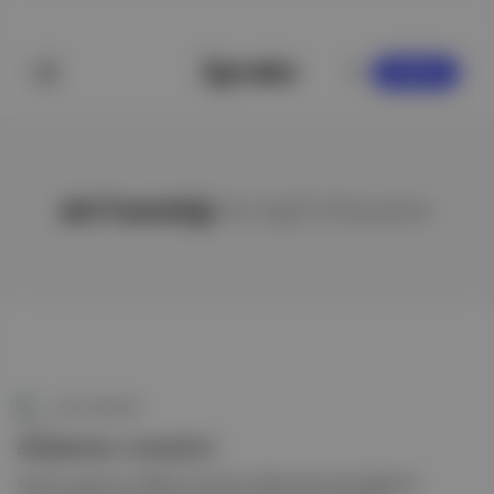
KAYDOL
akıl hastalığı
ile ilgili hikayeler
Canlı Gündem
Araştırma sonuçları
Yeni bir araştırma, DNA'nın kenevir kullanımıyla olan ilişkisinin,