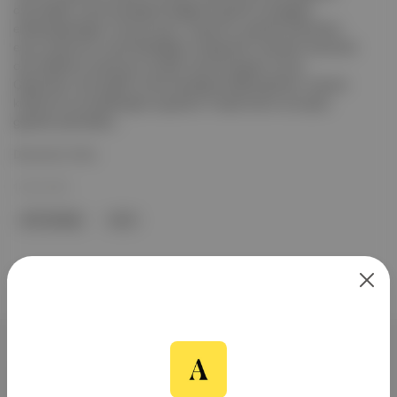
dürtüsellik ve akıl hastalığı ile bağlantılı genler aracılığıyla
etkilenebileceğini ortaya koydu. Araştırma, genetik faktörlerin
esrar kullanımını nasıl etkilediğini inceleyerek, bireylerin kenevirle
olan ilişkilerini anlamaya yönelik önemli bulgular sundu.
Çalışmada, dürtüsellik ve akıl hastalığı ile ilişkili genlerin, kenevir
kullanımını artırabileceği vurgulandı. Araştırmanın sonuçları,
genetik yatkınlıklar...
Devamını Oku
14 Eki 2025
akıl hastalığı
esrar
Aposto, İstanbul & New York