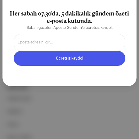
merkezli bağımsız dijital medya ve
teknoloji şirketi. Marka, ürün ve
Her sabah 07.30'da, 5 dakikalık gündem özeti
partnerliklerimizle berrak, tatmin
e-posta kutunda.
Sabah gazeten Aposto Gündem'e ücretsiz kaydol.
edici, heyecan verici bir bilgi
ekosistemi geleceği için
çalışıyoruz.
Ücretsiz kaydol
Ücretsiz Kaydol →
ŞİRKETİMİZ
Hakkımızda
Reklam
Ethos
Basın Odası