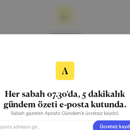
ÜCRETSİZ BÜLTEN
Aposto Gündem
Ücretsiz Kaydol
Her sabah 07.30'da, 5 dakikalık
gündem özeti e-posta kutunda.
Sabah gazeten Aposto Gündem'e ücretsiz kaydol.
Ücretsiz kayd