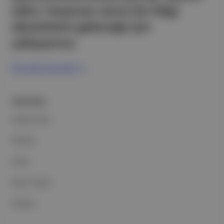
edici, heyecan verici bir bilgi
ekosistemi geleceği için
çalışıyoruz.
Ücretsiz Kaydol →
ŞİRKETİMİZ
Hakkımızda
Reklam
Ethos
Basın Odası
İletişim