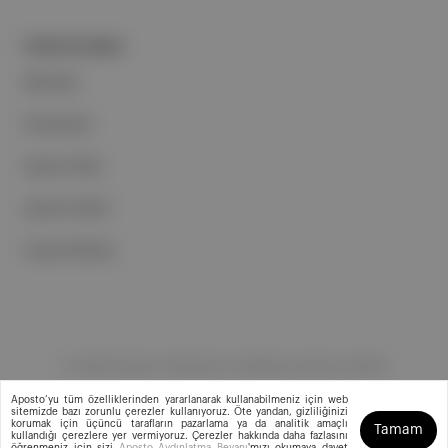
PORTFOLYUMUZ
Markalar
Podcastler
Aposto Web
Aposto Mobil
Sosyal Medya
©
2026
Aposto Teknoloji ve Medya Anonim Şirketi
Aposto’yu tüm özelliklerinden yararlanarak kullanabilmeniz için web
sitemizde bazı zorunlu çerezler kullanıyoruz. Öte yandan, gizliliğinizi
korumak için üçüncü tarafların pazarlama ya da analitik amaçlı
Tamam
kullandığı çerezlere yer vermiyoruz. Çerezler hakkında daha fazlasını