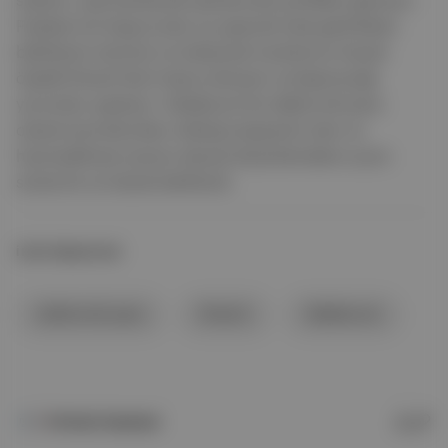
sistemi, açık bankacılık alanlarında yenilikler getiriyor.
Faaliyet izni başvuruları üç aşamalı hale getirilirken
belirlenen teminat ve özkaynak tutarlarının küçük
ölçekli fintech’lerin lisans almasını zorlaştıracağı
yorumları yapılıyor. Stablecoin’ler elektronik para
olarak tanımlanırken oldukça kapsamlı olan ve
hazmedilmesi zaman alacak düzenlemelere uyum
süresi bir yıl olarak belirlendi.
İLGİLİ BAŞLIKLAR
elektronik para
fintech
Stablecoin
FinTech İstanbul