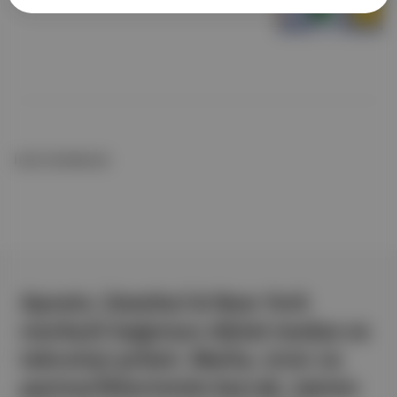
İLGİLİ OKUMALAR
Aposto, İstanbul & New York
merkezli bağımsız dijital medya ve
teknoloji şirketi. Marka, ürün ve
partnerliklerimizle berrak, tatmin