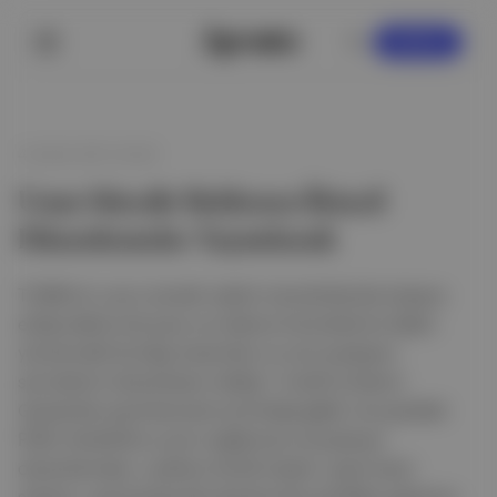
KAYDOL
4 Aralık 2021 04:30
Uzun Süredir Beklenen İkincil
Düzenlemeler Yayımlandı
TCMB’nin uzun süredir sektör temsilcileriyle istişare
ettiği elektronik para ve ödeme hizmetlerine ilişkin
yönetmelik ile bilgi sistemleri ve veri paylaşım
servislerini düzenleyen tebliğ 1 Aralık’ta Resmi
Gazete’de yayımlanarak yürürlüğe
girdi.
Avrupa’daki
PSD2 direktifine uyum sağlamayı amaçlayan
düzenlemeler; uzaktan kimlik tespiti, işyeri kayıt