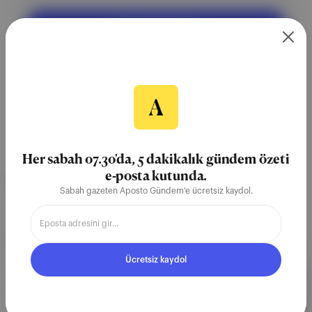
Ücretsiz Kaydol
Her sabah 07.30'da, 5 dakikalık gündem özeti
e-posta kutunda.
NEREDE YAYIMLANDI?
Sabah gazeten Aposto Gündem'e ücretsiz kaydol.
FinTech İstanbul
∙
BÜLTEN SAYISI
İkincil Düzenlemeler Yayımlandı
Ücretsiz kaydol
Fintech Dünyasından: 27 Kasım - 3 Aralık 2021
04 Ara 2021