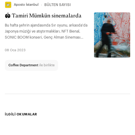
Aposto İstanbul
∙
BÜLTEN SAYISI
🏟️ Tamiri Mümkün sinemalarda
Bu hafta şehrin ajandasında Sır oyunu, arkaoda'da
Japonya müziği ve atıştırmalıkları, NFT Bienal,
SONIC BOOM konseri, Genç Alman Sineması
Retrospektifi ve dahası var.
08 Oca 2023
Coffee Department
ile birlikte
İLGİLİ OKUMALAR