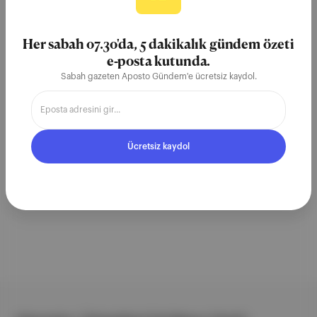
ÜCRETSİZ BÜLTEN
Aposto Gündem
Her sabah 07.30'da, 5 dakikalık gündem özeti
e-posta kutunda.
Sabah gazeten Aposto Gündem'e ücretsiz kaydol.
Ücretsiz kaydol
Ücretsiz Kaydol