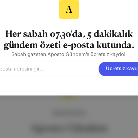
ndem
Her sabah 07.30'da, 5 dakikalık
gündem özeti e-posta kutunda.
Sabah gazeten Aposto Gündem'e ücretsiz kaydol.
Ücretsiz kayd
ÜCRETSİZ BÜLTEN
Aposto Gündem