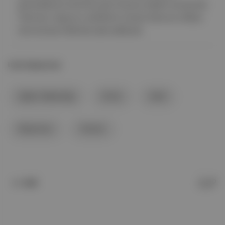
görevlilerine teminat şartı koyma takdiri tanıyacak.
Teminat, başvuru sahibinin süresi dolunca ülkeyi
terk etmesi hâlinde iade edilecek.
İLGİLİ BAŞLIKLAR
Şişleri Bakanlığı
Eritre
Haiti
Myanmar
Yemen
Soli