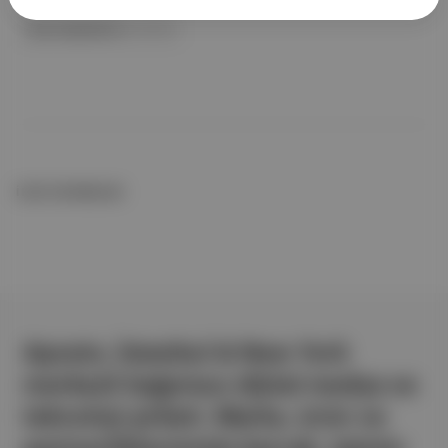
Ajwa Cappadocia
ile birlikte
İLGİLİ OKUMALAR
Aposto, İstanbul & New York
merkezli bağımsız dijital medya ve
teknoloji şirketi. Marka, ürün ve