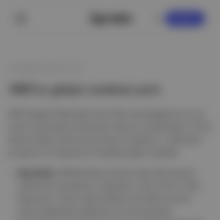
KAYDOL
10 Ağustos 2025 12:25
ABD’ye girişte teminat şartı
ABD Dışişleri Bakanlığı, bazı ülke vatandaşlarının iş ve
turist vizesi başvurularında, başvuru sahibinden 15 bin
dolara kadar teminat alınmasını öngören 1 yıllık pilot
programı 20 Ağustos’ta başlatacağını açıkladı.
Ayrıntılar:
ABD’de kalış süresini aşan kişi sayısını
azaltmayı amaçlayan uygulama, Çad, Eritre, Haiti,
Myanmar, Yemen gibi yüksek vize ihlali oranına
sahip ülkelerden gelenler için konsolosluk