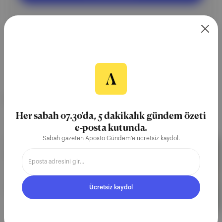
NEREDE YAYIMLANDI?
Her sabah 07.30'da, 5 dakikalık gündem özeti
Soli
∙
BÜLTEN SAYISI
e-posta kutunda.
Sabah gazeten Aposto Gündem'e ücretsiz kaydol.
👯‍♀️ İkarya panagiri'leri, her şey dahil
tatiller
Pandemi sonrasında yeniden yükselişe geçen her
şey dahil tatillerin geçirdiği dönüşümü inceledik.
Ücretsiz kaydol
İkarya'da eğlencenin sabaha dek sürdüğü, tüm
köyü biraraya getiren panagiri'ye katıldık.
10 Ağu 2025