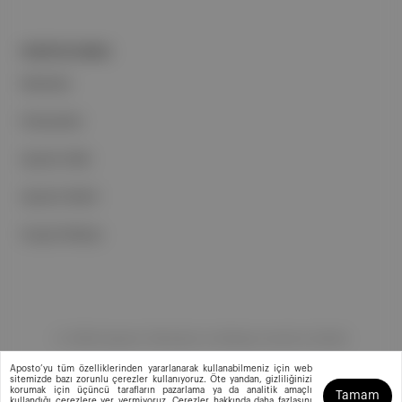
PORTFOLYUMUZ
Markalar
Podcastler
Aposto Web
Aposto Mobil
Sosyal Medya
©
2026
Aposto Teknoloji ve Medya Anonim Şirketi
Aposto’yu tüm özelliklerinden yararlanarak kullanabilmeniz için web
sitemizde bazı zorunlu çerezler kullanıyoruz. Öte yandan, gizliliğinizi
korumak için üçüncü tarafların pazarlama ya da analitik amaçlı
Tamam
kullandığı çerezlere yer vermiyoruz. Çerezler hakkında daha fazlasını