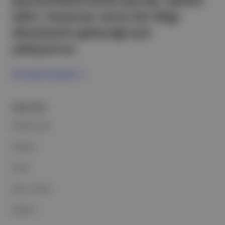
partnerliklerimizle berrak, tatmin
edici, heyecan verici bir bilgi
ekosistemi geleceği için
çalışıyoruz.
Ücretsiz Kaydol →
ŞİRKETİMİZ
Hakkımızda
Reklam
Ethos
Basın Odası
İletişim