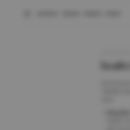
BÜLTENLER
YAZARLAR
PREMIUM
DÜKKAN
12 Eylül 2025 
İsrail’
Film Workers
1300’den faz
verdi.
İmzacılar
Ruffalo, 
gibi oyun