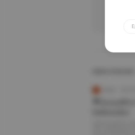
NEREDE YAYIMLANDI?
Duende
∙
BÜLTEN
🎥 Karaçelik'i
beklenenleri
Tolga Karaçelik'in Ste
filmi "Saykoterapi"ni