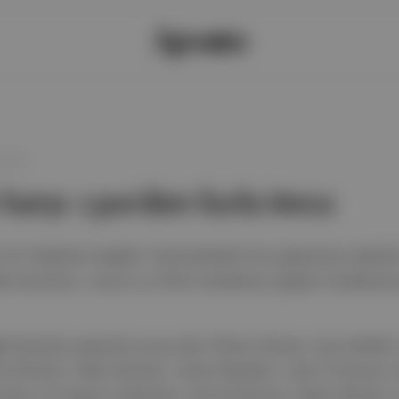
16:10
e karşı 1300’den fazla imza
 for Palestine
başlıklı, İsrail şirketleri ile çalışmama taa
la sinemacı, oyuncu ve film endüstrisi çalışanı imzalarıyl
:
İmzacılar arasında oyuncular Olivia Colman, Ayo Edebiri
Riz Ahmed, Tilda Swinton, Javier Bardem, Josh O’Connor
cular ve Yorgos Lanthimos, Ava DuVernay, Adam McKay 