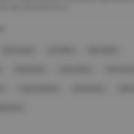
er gibi yönetmenler de var.
AR
Olivia Colman
Ayo Edebiri
Mark Ruffalo
Tilda Swinton
Javier Bardem
Josh O'Conn
ne
Yorgos Lanthimos
Ava DuVernay
Adam 
penheimer