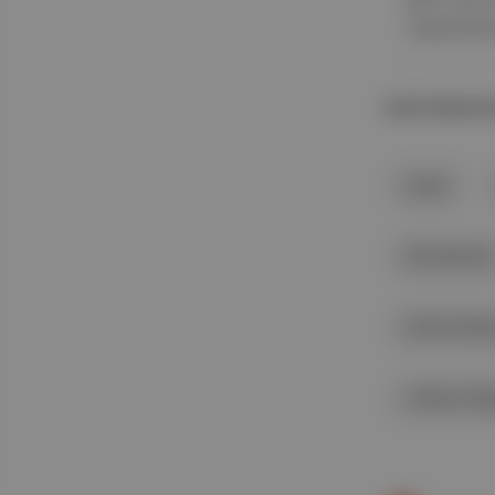
Oppenheim
İLGİLİ BAŞLIKL
İsrail
Riz Ahmed
Emma Sto
Joshua Op