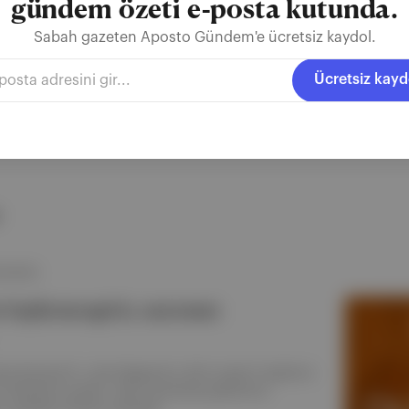
gündem özeti e-posta kutunda.
Ücretsiz Kaydol
Sabah gazeten Aposto Gündem'e ücretsiz kaydol.
Ücretsiz kayd
 SAYISI
n Saykoterapi'si, sezonun
ve Buscemi'li, John Magaro'lu, Britt Lower'lı İngilizce
n hikayesini yazdık. Yakın zamanda gösterime