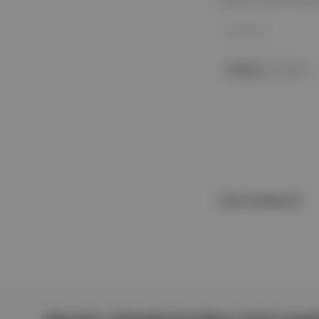
girecek, kaçırılmamas
12 Eyl 2025
Paribu
ile birlikte
İLGİLİ OKUMALAR