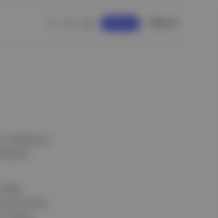
GİRİŞ YAP
KAYDOL
hhüt mektubuna
a destek
, Mark
, Emma Stone
ve Joshua