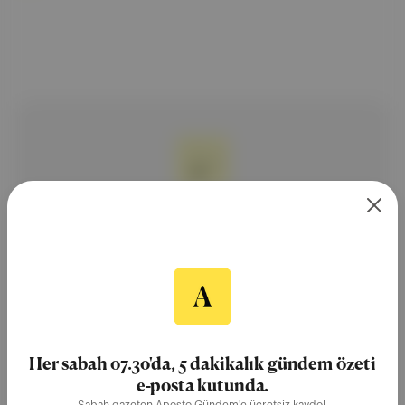
ÜCRETSİZ BÜLTEN
Aposto Gündem
Her sabah 07.30'da, 5 dakikalık gündem özeti
e-posta kutunda.
Sabah gazeten Aposto Gündem'e ücretsiz kaydol.