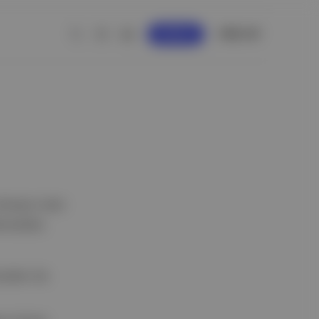
GİRİŞ YAP
KAYDOL
lmasını ister
amadılar,
uradan da