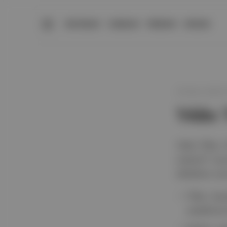
BÜLTENLER
YAZARLAR
PREMIUM
DÜKKAN
25 Ekim 2025 0
Yıldız 
Yıldız Tilbe,
misiniz?" so
öldükten son
Tilbe, hay
yasaklıyor