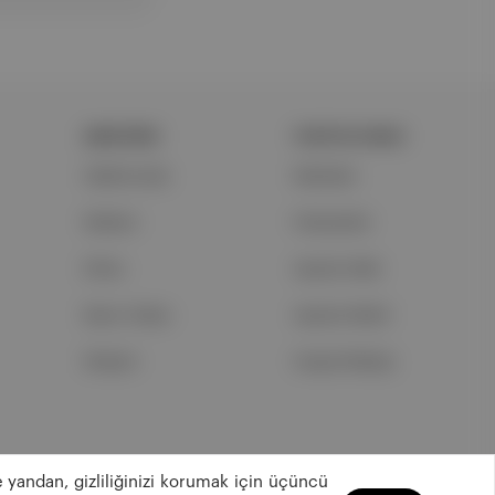
ŞİRKETİMİZ
PORTFOLYUMUZ
Hakkımızda
Markalar
Reklam
Podcastler
Ethos
Aposto Web
Basın Odası
Aposto Mobil
İletişim
Sosyal Medya
 yandan, gizliliğinizi korumak için üçüncü