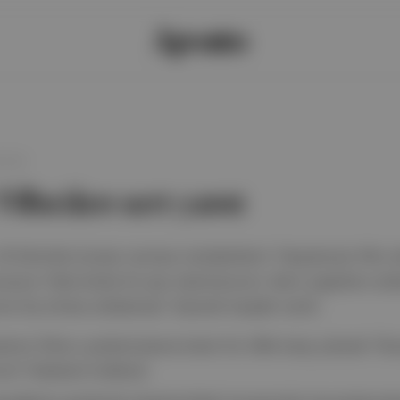
7:23
Tilbe'den sert yanıt
 25 Ekim'de konser sonrası muhabirlerin "Hayatınızın film o
rusuna "Asla böyle bir şey istemiyorum. Beni yaşarken anl
ra hiç kimse anlatamaz" diyerek karşılık verdi.
atının filme uyarlanmasına kesin bir dille karşı çıkarak "B
um" ifadesini kullandı.