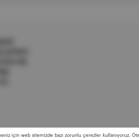
ezli
 şirketi.
e berrak,
lgi
uz.
eniz için web sitemizde bazı zorunlu çerezler kullanıyoruz. Öte