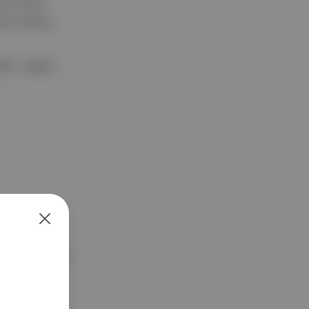
n birinin
terk etmek
ilbe, yoğun