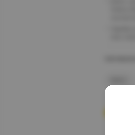
Şarkıcı, g
hediye et
zorunda ka
Yaşadığı d
koku nede
İLGİLİ BAŞLIKL
Şarkıcı
Canlı Gü