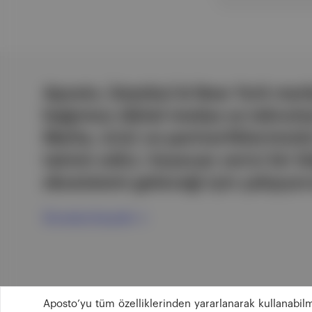
Aposto, İstanbul & New York merk
bağımsız dijital medya ve teknoloji
Marka, ürün ve partnerliklerimizl
tatmin edici, heyecan verici bir bi
ekosistemi geleceği için çalışıyor
Ücretsiz Kaydol →
Aposto’yu tüm özelliklerinden yararlanarak kullanabilm