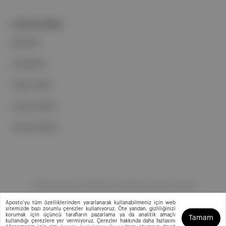
PORTFOLYUMUZ
Markalar
Podcastler
Aposto Web
Aposto Mobil
Sosyal Medya
©
2026
Aposto Teknoloji ve Medya Anonim Şirketi
Aposto’yu tüm özelliklerinden yararlanarak kullanabilmeniz için web
sitemizde bazı zorunlu çerezler kullanıyoruz. Öte yandan, gizliliğinizi
korumak için üçüncü tarafların pazarlama ya da analitik amaçlı
Tamam
kullandığı çerezlere yer vermiyoruz. Çerezler hakkında daha fazlasını