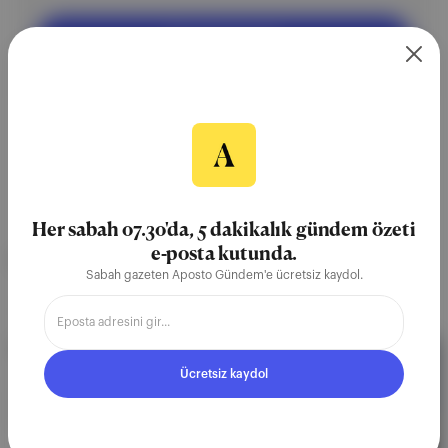
Ücretsiz Kaydol
Her sabah 07.30'da, 5 dakikalık gündem özeti
e-posta kutunda.
NEREDE YAYIMLANDI?
Sabah gazeten Aposto Gündem'e ücretsiz kaydol.
Angst
∙
BÜLTEN SAYISI
🛌 Sleepmaxxing, akran zorbalığı
Ücretsiz kaydol
"Mükemmel uyku"nun peşine düşen sleepmaxxing
akımını ve dev bir pazara dönüşen uyku
teknolojilerini inceledik. İlkokuldan itibaren
çocukların hayatını zora sokan akran zorbalığı