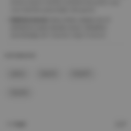
binlerce kişinin haftalık sohbetlerinde psikoz veya
mani belirtileri gösterdiğini dile getirdi.
Editörün önerisi:
Genç intihar vakaları için AI
şirketlerine açılan davalar artıyor: Şirketlerin
sorumluluğu ne?
|
Quando
, Doğa Yurduneri
İLGİLİ BAŞLIKLAR
psikoz
OpenAI
ChatGPT
Quando
Angst