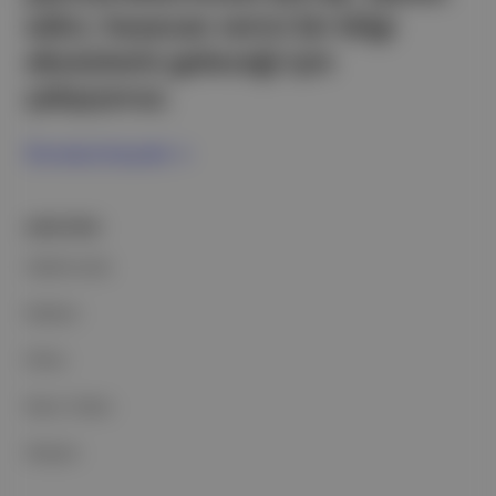
edici, heyecan verici bir bilgi
ekosistemi geleceği için
çalışıyoruz.
Ücretsiz Kaydol →
ŞİRKETİMİZ
Hakkımızda
Reklam
Ethos
Basın Odası
İletişim