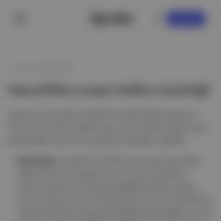
KAYDOL
1 Kasım 2025 09:00
OpenAI’dan çarpıcı intihar istatistiği
OpenAI, her hafta ChatGPT’nin aktif kullanıcılarının
%0,15’inin intihar planlaması veya niyetine ilişkin açık
göstergeler içeren konuşmalar yaptığını açıkladı.
Ayrıntılar:
ChatGPT’nin 800 milyondan fazla aktif
kullanıcısı bulunduğu için bu oranın haftada 1
milyon kullanıcıya karşılık geldiği belirtildi. Şirket
ayrıca, benzer bir oranda kullanıcının da ChatGPT'ye
yüksek düzeyde duygusal bağlılık gösterdiğini ve yüz