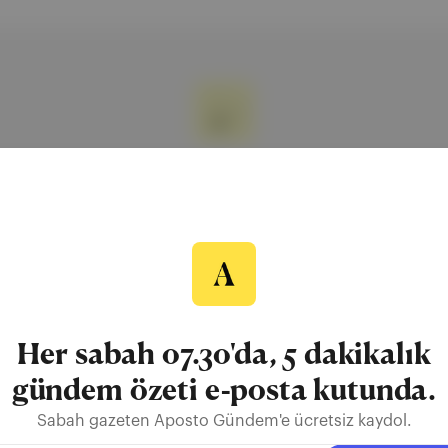
ÜCRETSİZ BÜLTEN
Aposto Gündem
Ücretsiz Kaydol
Her sabah 07.30'da, 5 dakikalık
gündem özeti e-posta kutunda.
Sabah gazeten Aposto Gündem'e ücretsiz kaydol.