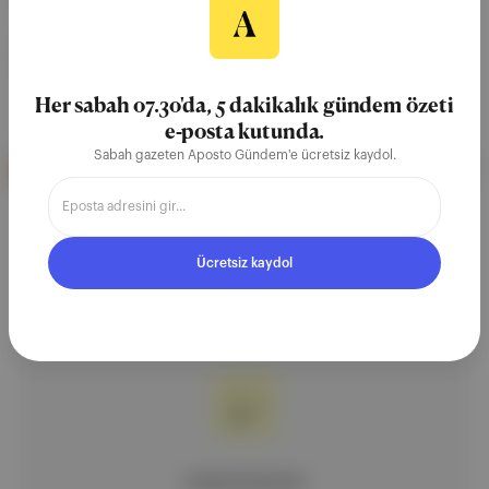
The New
Her sabah 07.30'da, 5 dakikalık gündem özeti
e-posta kutunda.
Sabah gazeten Aposto Gündem'e ücretsiz kaydol.
Duende
Ücretsiz kaydol
ÜCRETSİZ BÜLTEN