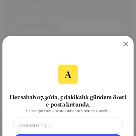
Ücretsiz Kaydol
Her sabah 07.30'da, 5 dakikalık gündem özeti
e-posta kutunda.
Sabah gazeten Aposto Gündem'e ücretsiz kaydol.
NEREDE YAYIMLANDI?
Aposto Gündem
∙
BÜLTEN SAYISI