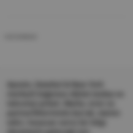
İLGİLİ OKUMALAR
Aposto, İstanbul & New York
merkezli bağımsız dijital medya ve
teknoloji şirketi. Marka, ürün ve
partnerliklerimizle berrak, tatmin
edici, heyecan verici bir bilgi
ekosistemi geleceği için