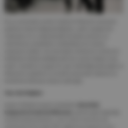
Bu ay aramızdan ayrılan Frederick Wiseman tamamen
gözleme dayalı belgeselciliğinde, çekim yaptığı tüm
mekanlara ve o mekanlardaki bireylere kamera ve
mikrofonunu yöneltirken müdahalesiz bir sinema
anlayışına sahipti. Hiç durmadan üretmiş bu yaratıcının
külliyatına dönüp baktığımızda her zaman baştan sona
tutarlı, tematik ve saygın bir eser bütünlüğü göreceğiz ve
Wiseman’ın gözlemci ve taraflı aynasından topluma ve
kendimize bakmaya devam edeceğiz.
Yazı: Anıl Sağlam
Şubat 2026’da hayatını kaybeden
Amerikalı
belgeselci Frederick Wiseman
, görece geç başladığı
yönetmenlik kariyerine, uzun süren ömrünün de
yardımıyla 50’ye yakın film sığdırmayı başardı ve bu