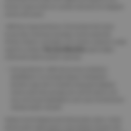
kariyeri oluştururken bir yandan benzersiz bir belgesel
sinema dili yarattı.
1960’ların başında Boston Üniversitesi’nde hukuk
hocası iken sinemaya duyduğu merak sayesinde
Shirley Clarke’ın yönettiği ve bir Harlem çetesinin sokak
yaşamını anlatan
The Cool World
'ün
yapımcılığını
üstlenerek sektöre girişini yapmıştı.
Sonrasında ise—belki de kurmaca anlatıların
eksikliklerini ve önyargılı bakışını farkederek—
kendine özgü etik ve estetik anlayışıyla belgesel
sinema alanında açacağı yeni yola ilk adımını attı
ama yürümeye başladığı bu yeni yolun ilk dönemeci
oldukça keskin olacaktı.
Sadece teorik bilgiyle kısıtlı kalmamaları adına, hukuk
dersine giren öğrencilerini cezai ehliyeti olmayan akıl