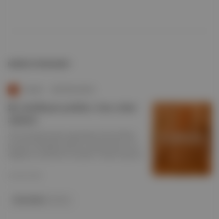
NEREDE YAYIMLANDI?
Duende
∙
BÜLTEN SAYISI
🎤 Lokalleşen şarkılar, 'true crime'
aşkımız
Artık dünyada büyük çoğunluğun kendi dilinde
parçalar dinlediğini gösteren araştırmaları ve bu
değişimin nedenlerini inceledik. "Neden hepimiz
'true crime' izliyoruz?" sorusuna cevap aradık.
23 Şub 2026
Akra Hotels
ile birlikte