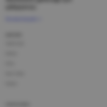
çalışıyoruz.
Ücretsiz Kaydol →
ŞİRKETİMİZ
Hakkımızda
Reklam
Ethos
Basın Odası
İletişim
PORTFOLYUMUZ