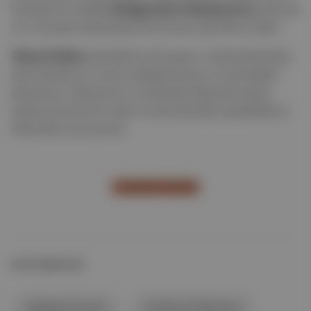
hastalarının kaldığı
Bridgewater Hastanesi’ne
götürdü
ve o esnada hastanede ilk kurmaca dışı filmini çekti.
Titicut Follies
adındaki bu ilk yapımı, hastanede kalan
akıl hastalarının maruz kaldığı korkunç muameleleri
gösteriyor; Wiseman’ın memleketi Massachusetts
eyalet yönetiminin tıbbi ve etik alandaki çarpıklıklarını
izleyicilere sunuyordu.
YAZININ DEVAMI
İLGİLİ BAŞLIKLAR
belgesel sinema
Frederick Wiseman