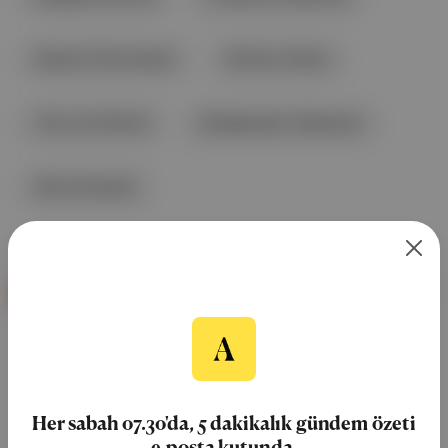
Boston Üniversitesi
Shirley Clarke
The Cool World
Bridgewater Hastanesi
Ma Achusetts
Duende
Her sabah 07.30'da, 5 dakikalık gündem özeti