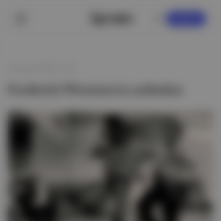
KAYDOL
23 Şubat 2026 17:45
Frederick Wiseman’ın ardından