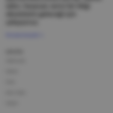
edici, heyecan verici bir bilgi
ekosistemi geleceği için
çalışıyoruz.
Ücretsiz Kaydol →
ŞİRKETİMİZ
Hakkımızda
Reklam
Ethos
Basın Odası
İletişim