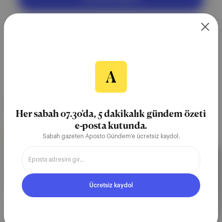
NEREDE YAYIMLANDI?
Her sabah 07.30'da, 5 dakikalık gündem özeti
e-posta kutunda.
Aposto Gündem
∙
BÜLTEN SAYISI
Sabah gazeten Aposto Gündem'e ücretsiz kaydol.
📬 Kadınlar günü, Kıbrıs'a F-16
İstanbul, 8 Mart Dünya Kadınlar Günü'ne bazı toplu
taşıma hatlarında ve yollarda kapatma haberleriyle
Ücretsiz kaydol
başladı. MSB, KKTC’ye F-16 konuşlandırma planını
değerlendirmeye aldı.
08 Mar 2026