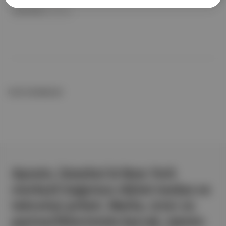
Coca-Cola
ile birlikte
İLGİLİ OKUMALAR
Aposto, İstanbul & New York
merkezli bağımsız dijital medya ve
teknoloji şirketi. Marka, ürün ve
partnerliklerimizle berrak, tatmin