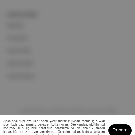
PORTFOLYUMUZ
Markalar
Podcastler
Aposto Web
Aposto Mobil
Sosyal Medya
©
2026
Aposto Teknoloji ve Medya Anonim Şirketi
Aposto’yu tüm özelliklerinden yararlanarak kullanabilmeniz için web
sitemizde bazı zorunlu çerezler kullanıyoruz. Öte yandan, gizliliğinizi
korumak için üçüncü tarafların pazarlama ya da analitik amaçlı
Tamam
kullandığı çerezlere yer vermiyoruz. Çerezler hakkında daha fazlasını