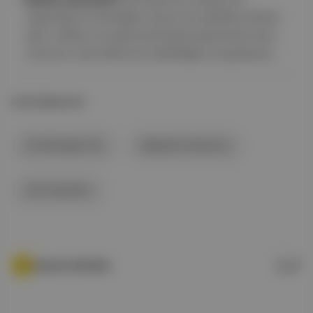
özgürleşme olmadığını sarsıcı bir şekilde anlatan
eser, aidiyet ve toplumsal baskı karşısında insan
ruhunun nasıl deforme olabildiğini sorgulatıyor.
İLGİLİ BAŞLIKLAR
Ca Dönüşen Kız
Natsuko İmamura
Can Yayınları
Aposto Gündem