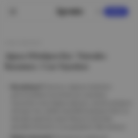
KAYDOL
8 Mart 2026 08:47
Ağaca Dönüşen Kız | Natsuko
İmamura | Can Yayınları
Ne anlatıyor?
İmamura, dışlanan kadınların
görünmezlikten kurtulmak için nesnelere,
hayvanlara veya doğaya sığınışını; yemek çubuğuna
dönüşen Asa, şiddeti sessizlikle karşılayan Nami ve
kedi gibi yaşamayı seçen Mayumi üzerinden
gerçekle fantezinin iç içe geçtiği bir dille anlatıyor.
Neden okunmalı?
Dönüşümün sadece bir