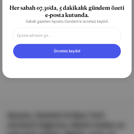
Her sabah 07.30'da, 5 dakikalık gündem özeti
e-posta kutunda.
Sabah gazeten Aposto Gündem'e ücretsiz kaydol.
Ücretsiz kaydol
Ücretsiz Kaydol
Aposto, İstanbul & New York
merkezli bağımsız dijital medya ve