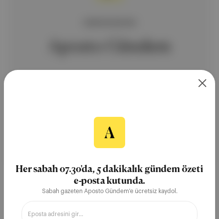
ÜCRETSİZ BÜLTEN
Aposto Gündem
Ücretsiz Kaydol
Her sabah 07.30'da, 5 dakikalık gündem özeti
e-posta kutunda.
Sabah gazeten Aposto Gündem'e ücretsiz kaydol.