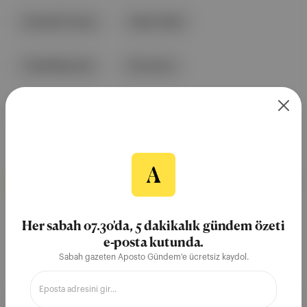
Donald Trump
Kash Patel
Todd Blanche
Torrance
Jeanine Pirro
Canlı Gündem
Her sabah 07.30'da, 5 dakikalık gündem özeti
e-posta kutunda.
Sabah gazeten Aposto Gündem'e ücretsiz kaydol.