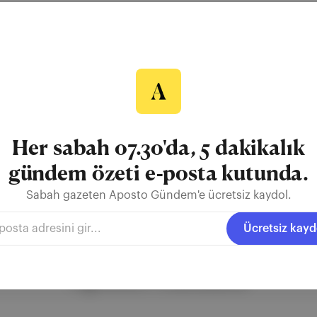
Her sabah 07.30'da, 5 dakikalık
gündem özeti e-posta kutunda.
Sabah gazeten Aposto Gündem'e ücretsiz kaydol.
Ücretsiz kayd
ÜCRETSİZ BÜLTEN
Aposto Gündem