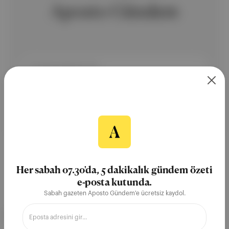
Aposto Gündem
Ücretsiz Kaydol
Her sabah 07.30'da, 5 dakikalık gündem özeti
e-posta kutunda.
Sabah gazeten Aposto Gündem'e ücretsiz kaydol.
NEREDE YAYIMLANDI?