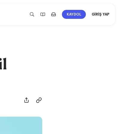
GİRİŞ YAP
KAYDOL
il