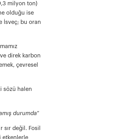
,3 milyon ton)
ne olduğu ise
e İsveç; bu oran
armamız
ı ve direk karbon
nlemek, çevresel
i sözü halen
şlamış durumda”
r sır değil. Fosil
 etkenlerle