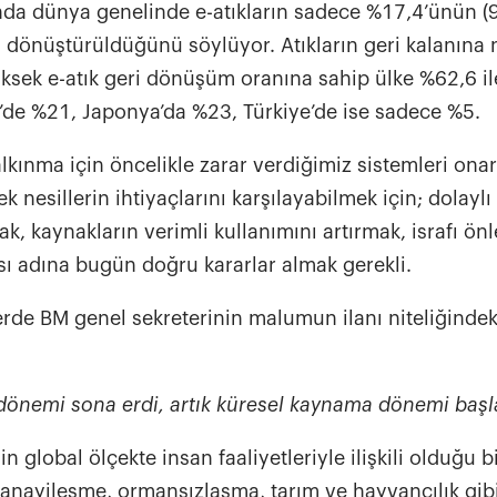
nda dünya genelinde e-atıkların sadece %17,4’ünün (9
i dönüştürüldüğünü söylüyor. Atıkların geri kalanına 
üksek e-atık geri dönüşüm oranına sahip ülke %62,6 il
’de %21, Japonya’da %23, Türkiye’de ise sadece %5.
alkınma için öncelikle zarar verdiğimiz sistemleri on
k nesillerin ihtiyaçlarını karşılayabilmek için; dolayl
ak, kaynakların verimli kullanımını artırmak, israfı ö
ası adına bugün doğru kararlar almak gerekli.
rde BM genel sekreterinin malumun ilanı niteliğindek
 dönemi sona erdi, artık küresel kaynama dönemi ba
in global ölçekte insan faaliyetleriyle ilişkili olduğu bi
 sanayileşme, ormansızlaşma, tarım ve hayvancılık gibi