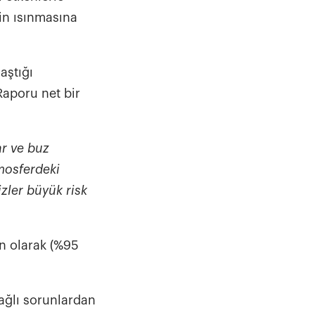
in ısınmasına
aştığı
Raporu net bir
ar ve buz
tmosferdeki
zler büyük risk
n olarak (%95
ağlı sorunlardan