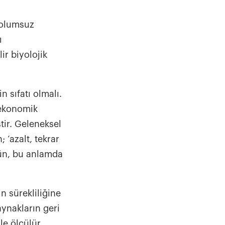
 olumsuz
ı
ir biyolojik
n sıfatı olmalı.
 ekonomik
tir. Geleneksel
 ‘azalt, tekrar
rün, bu anlamda
n sürekliliğine
ynakların geri
e ölçülür.