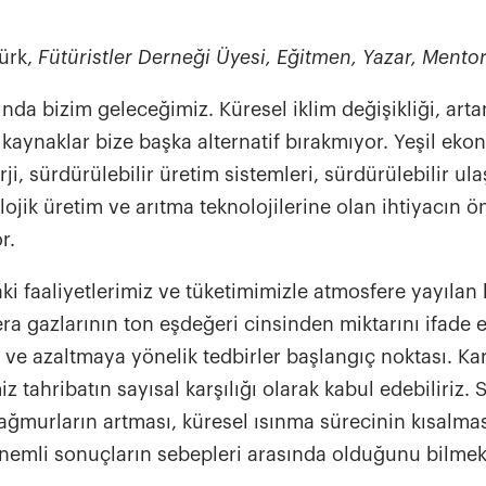
ürk,
Fütüristler Derneği Üyesi, Eğitmen, Yazar, Mento
ında bizim geleceğimiz. Küresel iklim değişikliği, artan
 kaynaklar bize başka alternatif bırakmıyor. Yeşil eko
rji, sürdürülebilir üretim sistemleri, sürdürülebilir ula
lojik üretim ve arıtma teknolojilerine olan ihtiyacın ö
r.
ki faaliyetlerimiz ve tüketimimizle atmosfere yayılan
era gazlarının ton eşdeğeri cinsinden miktarını ifade
 ve azaltmaya yönelik tedbirler başlangıç noktası. Ka
 tahribatın sayısal karşılığı olarak kabul edebiliriz. 
yağmurların artması, küresel ısınma sürecinin kısalmas
 önemli sonuçların sebepleri arasında olduğunu bilme