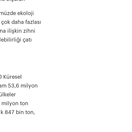
ümüzde ekoloji
n çok daha fazlası
a ilişkin zihni
ilirliği çatı
20 Küresel
lam 53,6 milyon
ülkeler
2 milyon ton
ık 847 bin ton,