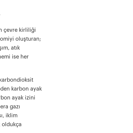
r
 çevre kirliliği
nomiyi oluşturan;
şım, atık
nemi ise her
 karbondioksit
 eden karbon ayak
rbon ayak izini
Sera gazı
ı, iklim
k oldukça