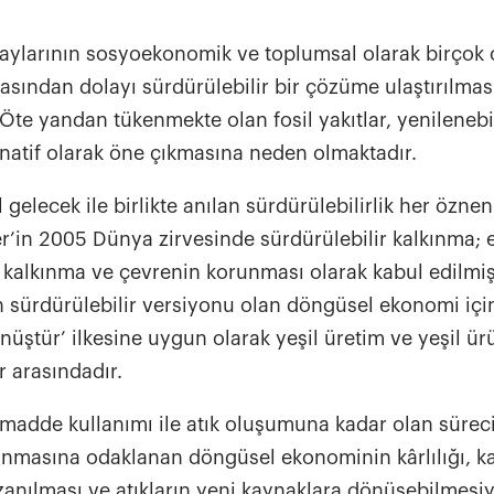
aylarının sosyoekonomik ve toplumsal olarak birçok
asından dolayı sürdürülebilir bir çözüme ulaştırılmas
Öte yandan tükenmekte olan fosil yakıtlar, yenilenebil
rnatif olarak öne çıkmasına neden olmaktadır.
 gelecek ile birlikte anılan sürdürülebilirlik her özneni
ler’in 2005 Dünya zirvesinde sürdürülebilir kalkınma;
 kalkınma ve çevrenin korunması olarak kabul edilmiş
 sürdürülebilir versiyonu olan döngüsel ekonomi için;
önüştür’ ilkesine uygun olarak yeşil üretim ve yeşil ü
 arasındadır.
madde kullanımı ile atık oluşumuna kadar olan süreci
nmasına odaklanan döngüsel ekonominin kârlılığı, ka
ılması ve atıkların yeni kaynaklara dönüşebilmesiyl