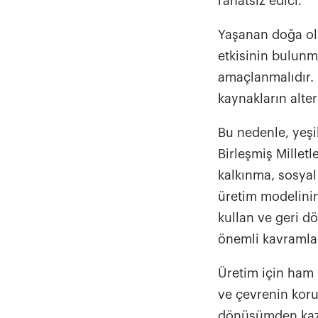
rahatsız edici.
Yaşanan doğa ol
etkisinin bulunm
amaçlanmalıdır. 
kaynakların alte
Bu nedenle, yeşil
Birleşmiş Millet
kalkınma, sosyal
üretim modelinin
kullan ve geri d
önemli kavramlar
Üretim için ham 
ve çevrenin koru
dönüşümden kazan