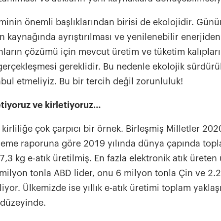
nin önemli başlıklarından birisi de ekolojidir. Gün
ın kaynağında ayrıştırılması ve yenilenebilir enerjide
nların çözümü için mevcut üretim ve tüketim kalıpların
rçekleşmesi gereklidir. Bu nedenle ekolojik sürdürüleb
ul etmeliyiz. Bu bir tercih değil zorunluluk!
tiyoruz ve kirletiyoruz…
r kirliliğe çok çarpıcı bir örnek. Birleşmiş Milletler 20
izleme raporuna göre 2019 yılında dünya çapında top
 7,3 kg e-atık üretilmiş. En fazla elektronik atık üreten 
milyon tonla ABD lider, onu 6 milyon tonla Çin ve 2.
liyor. Ülkemizde ise yıllık e-atık üretimi toplam yaklaş
g düzeyinde.