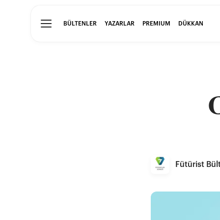
BÜLTENLER
YAZARLAR
PREMIUM
DÜKKAN
G
Fütürist Bül