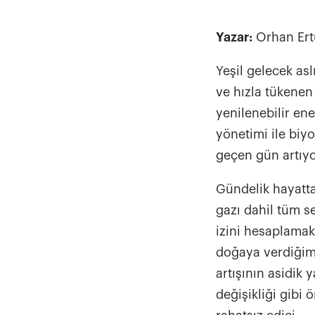
Yazar:
Orhan Ert
Yeşil gelecek asl
ve hızla tükenen
yenilenebilir ene
yönetimi ile biyo
geçen gün artıyo
Gündelik hayatta
gazı dahil tüm s
izini hesaplamak
doğaya verdiğimiz
artışının asidik 
değişikliği gibi