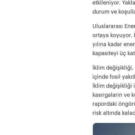
etkileniyor. Yakl
durum ve koşulla
Uluslararası Ener
ortaya koyuyor. 
yılına kadar ener
kapasiteyi üç ka
İklim değişikliği
içinde fosil yak
İklim değişikliğ
kasırgaların ve k
rapordaki öngörü
risk altında kalac