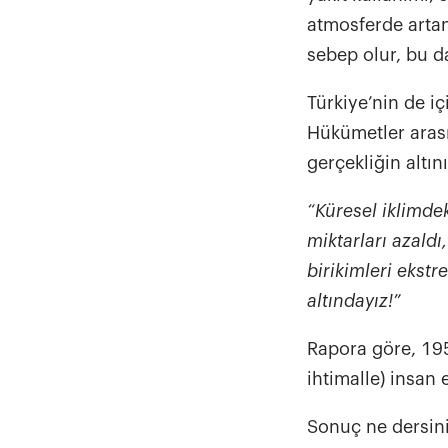
atmosferde artan
sebep olur, bu da
Türkiye’nin de i
Hükümetler arası
gerçekliğin altını
“Küresel iklimde
miktarları azald
birikimleri ekst
altındayız!”
Rapora göre, 195
ihtimalle) insan 
Sonuç ne dersini