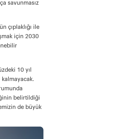
dukça savunmasız
n çıplaklığı ile
aşmak için 2030
enebilir
üzdeki 10 yıl
sı kalmayacak.
durumunda
nin belirtildiği
lkemizin de büyük