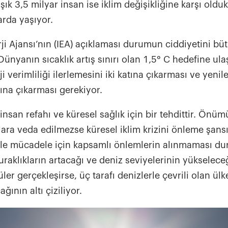
aşık 3,5 milyar insan ise iklim değişikliğine karşı ol
rda yaşıyor.
ji Ajansı’nın (IEA) açıklaması durumun ciddiyetini bütü
Dünyanın sıcaklık artış sınırı olan 1,5° C hedefine ul
ji verimliliği ilerlemesini iki katına çıkarması ve yenil
tına çıkarması gerekiyor.
, insan refahı ve küresel sağlık için bir tehdittir. Önüm
ıtlara veda edilmezse küresel iklim krizini önleme şan
i ile mücadele için kapsamlı önlemlerin alınmaması 
uraklıkların artacağı ve deniz seviyelerinin yükseleceği
ler gerçekleşirse, üç tarafı denizlerle çevrili olan ü
ağının altı çiziliyor.