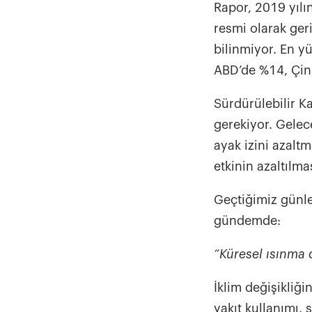
Rapor, 2019 yılı
resmi olarak ger
bilinmiyor. En y
ABD’de %14, Çin
Sürdürülebilir K
gerekiyor. Gelece
ayak izini azaltm
etkinin azaltılm
Geçtiğimiz günle
gündemde:
“Küresel ısınma
İklim değişikliğin
yakıt kullanımı,