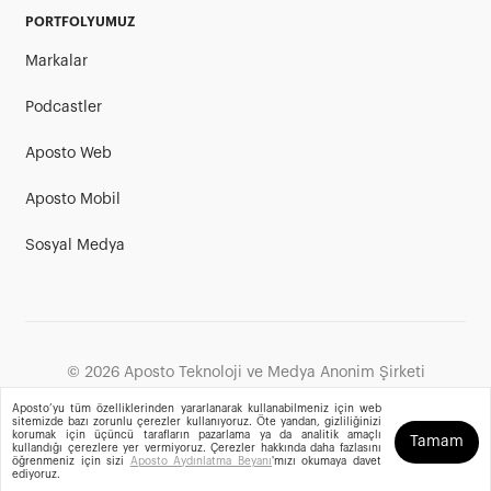
PORTFOLYUMUZ
Markalar
Podcastler
Aposto Web
Aposto Mobil
Sosyal Medya
©
2026
Aposto Teknoloji ve Medya Anonim Şirketi
Aposto’yu tüm özelliklerinden yararlanarak kullanabilmeniz için web
sitemizde bazı zorunlu çerezler kullanıyoruz. Öte yandan, gizliliğinizi
korumak için üçüncü tarafların pazarlama ya da analitik amaçlı
Tamam
kullandığı çerezlere yer vermiyoruz. Çerezler hakkında daha fazlasını
öğrenmeniz için sizi
Aposto Aydınlatma Beyanı
'mızı okumaya davet
ediyoruz.