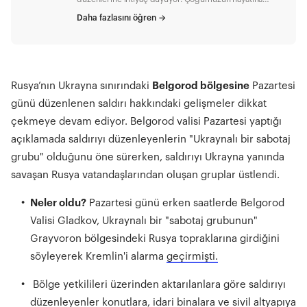
2020 yılında giren evden çalışma pratiği ve onu takip
Daha fazlasını öğren
→
eden hibrit çalışma sistemi de bu çözümlerden biri.
Neler oluyor? Çalışan deneyimini en üst seviyelerde
tutmak için farklı politikalar izleyen Vodafone , hibrit
çalışma düzenini 2021 yılından beri kalıcı olarak
uyguluyor. Böylece uzaktan veya ofisten çalışacakları
günleri önceden planlayabilen çalışanlar seyahat
Rusya’nın Ukrayna sınırındaki
Belgorod bölgesine
Pazartesi
programlarını kolaylıkla öngörebiliyor. Dahası:
günü düzenlenen saldırı hakkındaki gelişmeler dikkat
Çalışanlarının karşılaştığı farklı koşulları çeşitli çözümler
aracılığıyla başarıyla yöneten Vodafone , çalışan
çekmeye devam ediyor. Belgorod valisi Pazartesi yaptığı
babalara 4 aylık ücretli izin gibi uygulamalarla
açıklamada saldırıyı düzenleyenlerin "Ukraynalı bir sabotaj
çalışanlarına en özel anlarını sevdikleriyle birlikte
geçirme imkânı sunuyor. Siz de “Vodafone’da çalışmak
grubu" olduğunu öne sürerken, saldırıyı Ukrayna yanında
güzel iş” demek için Vodafone’a katılarak ayrıcalıklı bir
savaşan Rusya vatandaşlarından oluşan gruplar üstlendi.
iş hayatının parçası olabilirsiniz. Başvuru için bu
bağlantıyı ziyaret edebilirsiniz.
Neler oldu?
Pazartesi günü erken saatlerde Belgorod
Valisi Gladkov, Ukraynalı bir "sabotaj grubunun"
Grayvoron bölgesindeki Rusya topraklarına girdiğini
söyleyerek Kremlin'i alarma
geçirmişti.
Bölge yetkilileri üzerinden aktarılanlara göre saldırıyı
düzenleyenler konutlara, idari binalara ve sivil altyapıya