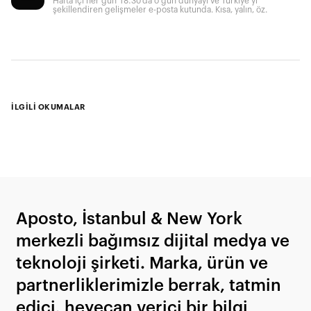
Hafta içi her gün 18.30’da o gün dünyayı ve Türkiye'yi
şekillendiren gelişmeler e-posta kutunda. Kısa, yalın, öz.
İLGİLİ OKUMALAR
Aposto, İstanbul & New York
merkezli bağımsız dijital medya ve
teknoloji şirketi. Marka, ürün ve
partnerliklerimizle berrak, tatmin
edici, heyecan verici bir bilgi