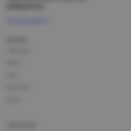
çalışıyoruz.
Ücretsiz Kaydol →
ŞİRKETİMİZ
Hakkımızda
Reklam
Ethos
Basın Odası
İletişim
PORTFOLYUMUZ