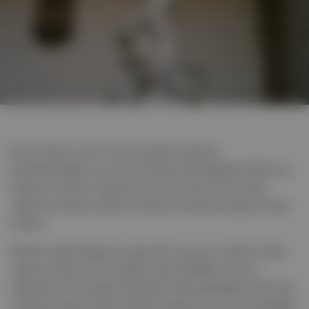
Birçok farklı yorum olsa da sanatın toplumu
dönüştürdüğünü ve onunla birlikte dönüştüğünü biliyoruz,
bugün bir düzen oluştuysa ya da bir devinimin içinde
yaşamına devam ediyorsa dünya, bunda parmağı olmuştu
sanatın.
Birlikte oluşturduğumuz güncelin yani şu an devam eden
yaşamın kaygı ve karmaşayla inşa edildiği ve bunun
doğrudan biz olmasak da genlerimizle geliştiğinin farkında
olmalıyız sanki! Çünkü dünden bugüne ve yarına süregiden