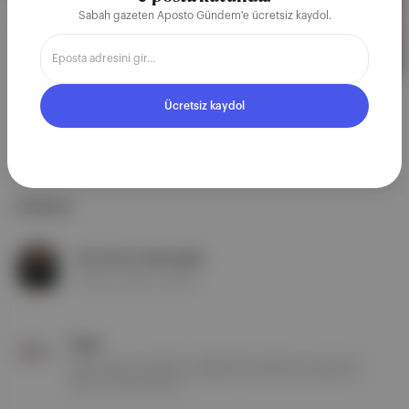
Sabah gazeten Aposto Gündem'e ücretsiz kaydol.
27 Şub 2021
Ücretsiz kaydol
YAZARLAR
Ece Zeren Aydınoğlu
Sanat ve tasarım editörü.
Page
Page, tasarım ve kültür ortaklığından beslenen, toplumsal
yapıyı sanat pratikleriyle eleştiren ve aktarmaya çalışan bir
yayın olma hedefinde...