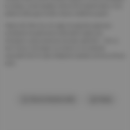
bu döngü, içinde taşıdığı mükemmeli kaybetmeden ve bir
patlama daha geçirmeden devam edebilirse güzel!
Yabancı'da “Beni kuru bir ağaç kovuğunda yaşamaya
zorlasalardı da gökyüzüne bakmaktan başka işim
olmasaydı, yavaş yavaş buna da alışır giderdim…” der ya
hani Camus. Karmaşayı var etmek ve ona alışmak
arasındaki farkı bir iğne deliğinde toplasak yanılmış olmayız
sanki.
Okuma listesine ekle
Paylaş