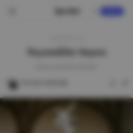
KAYDOL
10 Mart 2021 21:43
Seçenekler inşası
Karmaşa toplumdan mı beslenir?
Ece Zeren Aydınoğlu