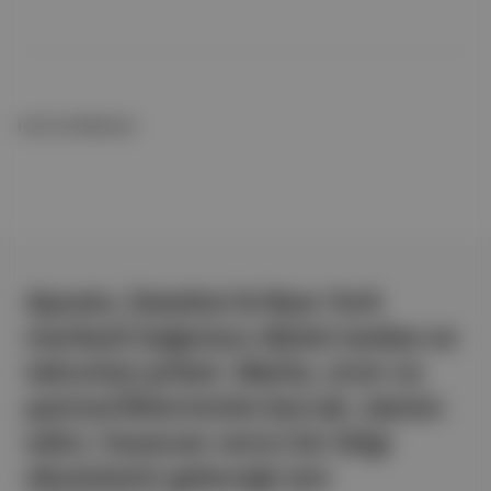
İLGİLİ OKUMALAR
Aposto, İstanbul & New York
merkezli bağımsız dijital medya ve
teknoloji şirketi. Marka, ürün ve
partnerliklerimizle berrak, tatmin
edici, heyecan verici bir bilgi
ekosistemi geleceği için