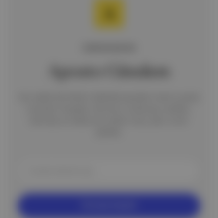
ÜCRETSİZ BÜLTEN
Aposto Gündem
Her sabah 06.30'da 5 dakikalık gündem özeti e-posta
kutunda. Piyasalar, ekonomi, iş dünyası, politika,
teknoloji ve hafta sonu ekleri; kısa, yalın, öz bir
şekilde.
Ücretsiz Kaydol