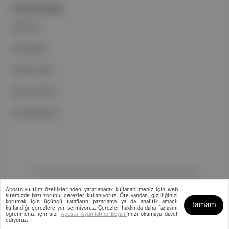
PORTFOLYUMUZ
Markalar
Podcastler
Aposto Web
Aposto Mobil
Sosyal Medya
©
2026
Aposto Teknoloji ve Medya Anonim Şirketi
Aposto’yu tüm özelliklerinden yararlanarak kullanabilmeniz için web
sitemizde bazı zorunlu çerezler kullanıyoruz. Öte yandan, gizliliğinizi
korumak için üçüncü tarafların pazarlama ya da analitik amaçlı
Tamam
kullandığı çerezlere yer vermiyoruz. Çerezler hakkında daha fazlasını
öğrenmeniz için sizi
Aposto Aydınlatma Beyanı
'mızı okumaya davet
ediyoruz.