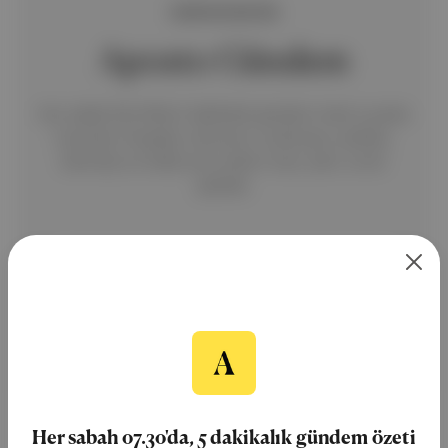
ÜCRETSİZ BÜLTEN
Aposto Gündem
Her sabah 06.30'da 5 dakikalık gündem özeti e-posta
kutunda. Piyasalar, ekonomi, iş dünyası, politika,
teknoloji ve hafta sonu ekleri; kısa, yalın, öz bir
şekilde.
Ücretsiz Kaydol
Her sabah 07.30'da, 5 dakikalık gündem özeti