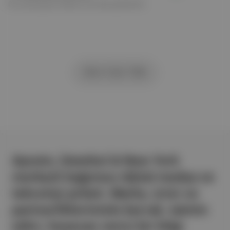
Bir çırpıda geçen haftanın öne çıkan gelişmeleri.
hiçbir talimat vermediğini söyledi.
Daha Fazla Yükle
Aposto, İstanbul & New York
merkezli bağımsız dijital medya ve
teknoloji şirketi. Marka, ürün ve
partnerliklerimizle berrak, tatmin
edici, heyecan verici bir bilgi