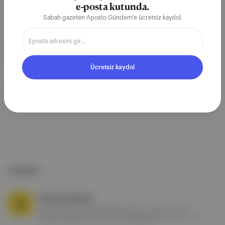
e-posta kutunda.
Sabah gazeten Aposto Gündem'e ücretsiz kaydol.
İLGİLİ BAŞLIKLAR
Ücretsiz kaydol
Ankara
YAZARLAR
Aposto Gündem
Her sabah 06.30'da 5 dakikalık gündem özeti e-posta
kutunda. Piyasalar, ekonomi, iş dünyası, politika, teknoloji ve
hafta sonu ekleri; kısa, yalın, öz bir şekilde.