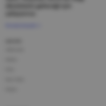
ekosistemi geleceği için
çalışıyoruz.
Ücretsiz Kaydol →
ŞİRKETİMİZ
Hakkımızda
Reklam
Ethos
Basın Odası
İletişim