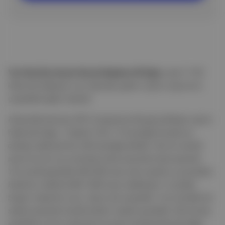
Yurt Dışı İlçe Seçim Kurulu Başkanı Ali Uğuz
, saat 17.00
itibarıyla başlayan yurt dışından gelen oyların sayımının
uzayabileceğini söyledi.
Ankara’da bulunan ATO Congresium’da gerçekleşen sayım
hakkında Uğuz,
“Toplam 5 bin 114 sandığı burada yer
darlığı nedeniyle bin 430 sandığa böldük. Her bir sandık
sayım kurulu üç ya da beş torba arasında torba sayacak.
Yurt içinde genelde 360-400 arası olan sandık oy pusulaları
bizde bu nedenle 800-1000 arası olabilecek. O yüzden
bugün mesaimiz uzun. Sayım da uzayabilir. Yurt içindeki bir
saatte sayılacak sandık bizde 2 saatte sayılabilir. Biz bunları
saydıktan sonra yukarıda veri giriş merkezinde gireceğiz.