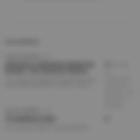
İLGİLİ OKUMALAR
APOSTO GÜNDEM
·
2 AĞU
‘Gizli aşk bu, söyleyemem derdimi hiç
kimseye’: ‘Hiç’ üzerine bir derleme
“Hiç”, cümle içinde pekiştirme, kesinlik, miktar veya
zaman bildiren çok işlevli bir sözcüktür. Olumsuz
cümlelerde eylemin anlamını kuvvetlendirir, soru
cümlelerinde belirsizlik veya olasılık belirtir, tek başına
kullanıldığında ise mutlak yokluğu ya da değersizliği
ifade eder.
APOSTO GÜNDEM
·
1 AĞU
10 maddede bu hafta
Bir çırpıda geçen haftanın öne çıkan gelişmeleri.