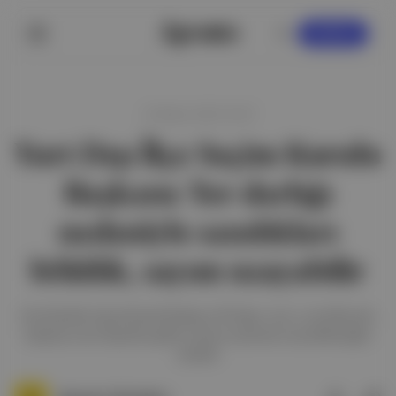
KAYDOL
14 Mayıs 2023 16:07
Yurt Dışı İlçe Seçim Kurulu
Başkanı: Yer darlığı
nedeniyle sandıkları
böldük, sayım uzayabilir
Yurt Dışı İlçe Seçim Kurulu Başkanı Ali Uğuz, saat 17.00 itibarıyla
başlayan yurt dışından gelen oyların sayımının uzayabileceğini
söyledi.