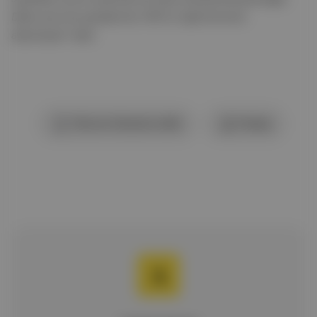
Daha sonra bu girişlerimiz YSK’nın ilgili birimine
aktarılacak”
dedi.
Okuma listesine ekle
Paylaş