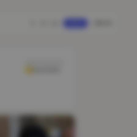
GİRİŞ YAP
KAYDOL
YAZDIĞI BÜLTENLER
Aposto Gündem