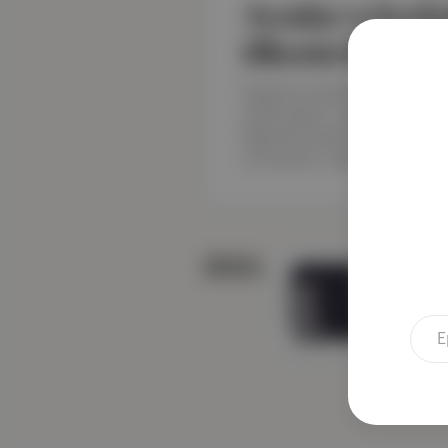
Arzular ve korku
ülkenin hikayesi
Bugünün popüler dizileri, yüz
temel hattını, üstü kapalı anla
Başörtülü kadın karakterler gör
çok parçalı, zayıflıkları ve güçl
2024
'Bun
Apost