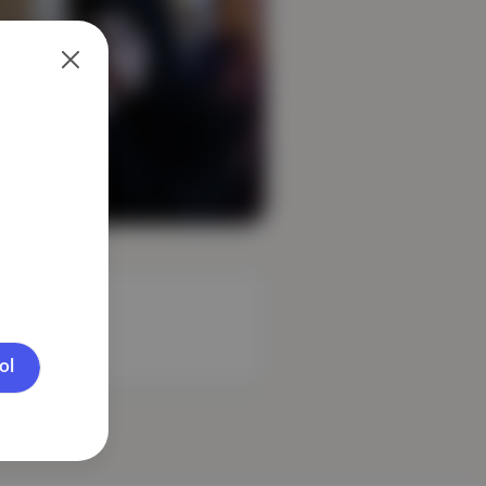
mi
ol