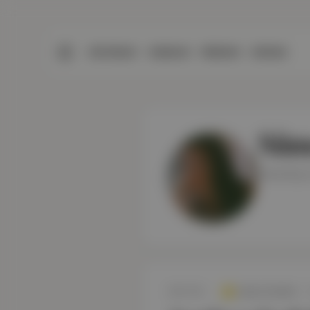
BÜLTENLER
YAZARLAR
PREMIUM
DÜKKAN
Süm
Sosyolog v
Aposto Gündem
·
SON YAZI