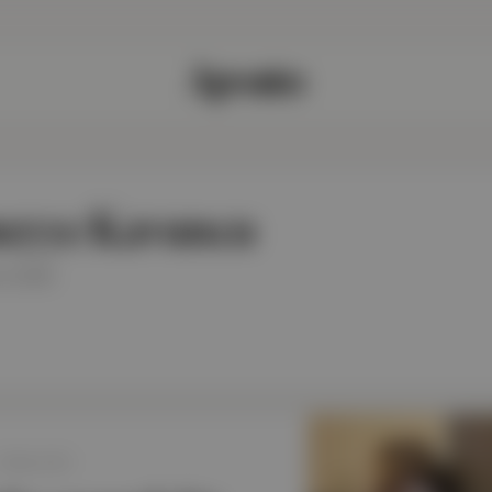
eyye Kavuncu
e yazar.
26 May 2024