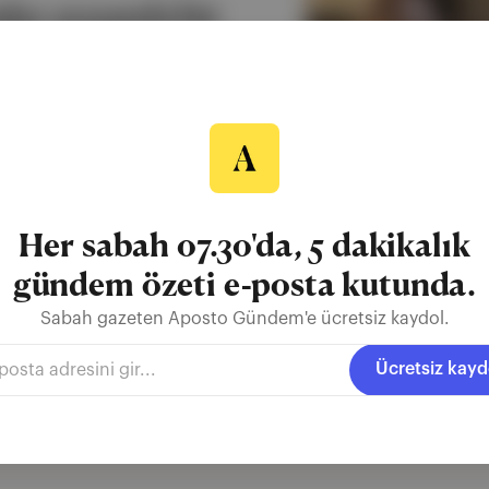
lar arasında bir
: Kızıl Goncalar
yıl öncesine giden çatışmaların
tılarla değil doğrudan kaşıyor.
üyoruz. Üstelik iyi ya da kötü değil,
ü yanları olan...
Her sabah 07.30'da, 5 dakikalık
gündem özeti e-posta kutunda.
lar hep sevdiğimden': Seçim kampanyalarında aşk söyle
Sabah gazeten Aposto Gündem'e ücretsiz kaydol.
o Gündem
·
9 Mar 2024
Ücretsiz kayd